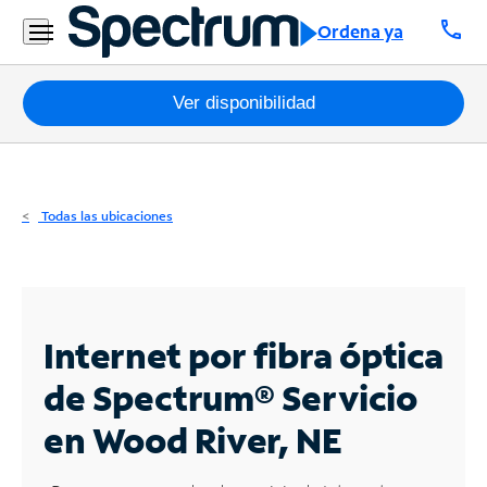
Residencial
call
Ordena ya
Business
Paquetes
Ver disponibilidad
Internet
TV
Todas las ubicaciones
Móvil
Teléfono
Residencial
Internet por fibra óptica
Business
de Spectrum®
Servicio
en Wood River, NE
Contáctanos
Inglés