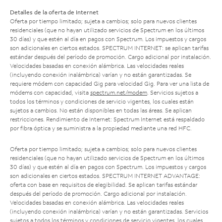
Detalles de la oferta de Internet
Oferta por tiempo limitado; sujeta a cambios; solo para nuevos clientes
residenciales (que no hayan utilizado servicios de Spectrum en los últimos
30 días) y que estén al día en pagos con Spectrum. Los impuestos y cargos
son adicionales en ciertos estados. SPECTRUM INTERNET: se aplican tarifas
estándar después del período de promoción. Cargo adicional por instalación.
Velocidades basadas en conexión alámbrica. Las velocidades reales
(incluyendo conexión inalámbrica) varían y no están garantizadas. Se
requiere módem con capacidad Gig para velocidad Gig. Para ver una lista de
módems con capacidad, visita
spectrum.net/modem
. Servicios sujetos a
todos los términos y condiciones de servicio vigentes, los cuales están
sujetos a cambios. No están disponibles en todas las áreas. Se aplican
restricciones. Rendimiento de Internet: Spectrum Internet está respaldado
por fibra óptica y se suministra a la propiedad mediante una red HFC.
Oferta por tiempo limitado; sujeta a cambios; solo para nuevos clientes
residenciales (que no hayan utilizado servicios de Spectrum en los últimos
30 días) y que estén al día en pagos con Spectrum. Los impuestos y cargos
son adicionales en ciertos estados. SPECTRUM INTERNET ADVANTAGE:
oferta con base en requisitos de elegibilidad. Se aplican tarifas estándar
después del período de promoción. Cargo adicional por instalación.
Velocidades basadas en conexión alámbrica. Las velocidades reales
(incluyendo conexión inalámbrica) varían y no están garantizadas. Servicios
sujetos a todos los términos y condiciones de servicio vigentes, los cuales