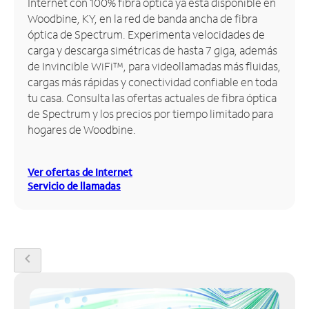
Internet con 100% fibra óptica ya está disponible en
Woodbine, KY, en la red de banda ancha de fibra
Administrar
óptica de Spectrum. Experimenta velocidades de
cuenta
carga y descarga simétricas de hasta 7 giga, además
Encuentra
de Invincible WiFi™, para videollamadas más fluidas,
una
cargas más rápidas y conectividad confiable en toda
tienda
tu casa. Consulta las ofertas actuales de fibra óptica
de Spectrum y los precios por tiempo limitado para
hogares de Woodbine.
Ver ofertas de Internet
Servicio de llamadas
chevron_left