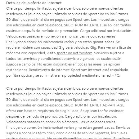
Detalles de la oferta de Internet
Oferta por tiempo limitado; sujeta a cambios; solo para nuevos clientes
residenciales (que no hayan utilizado servicios de Spectrum en los últimos
30 días) y que estén al día en pagos con Spectrum. Los impuestos y cargos
son adicionales en ciertos estados. SPECTRUM INTERNET: se aplican tarifas
estándar después del período de promoción. Cargo adicional por instalación.
Velocidades basadas en conexión alámbrica. Las velocidades reales
(incluyendo conexión inalámbrica) varían y no están garantizadas. Se
requiere módem con capacidad Gig para velocidad Gig. Para ver una lista de
módems con capacidad, visita
spectrum.net/modem
. Servicios sujetos a
todos los términos y condiciones de servicio vigentes, los cuales están
sujetos a cambios. No están disponibles en todas las áreas. Se aplican
restricciones. Rendimiento de Internet: Spectrum Internet está respaldado
por fibra óptica y se suministra a la propiedad mediante una red HFC.
Oferta por tiempo limitado; sujeta a cambios; solo para nuevos clientes
residenciales (que no hayan utilizado servicios de Spectrum en los últimos
30 días) y que estén al día en pagos con Spectrum. Los impuestos y cargos
son adicionales en ciertos estados. SPECTRUM INTERNET ADVANTAGE:
oferta con base en requisitos de elegibilidad. Se aplican tarifas estándar
después del período de promoción. Cargo adicional por instalación.
Velocidades basadas en conexión alámbrica. Las velocidades reales
(incluyendo conexión inalámbrica) varían y no están garantizadas. Servicios
sujetos a todos los términos y condiciones de servicio vigentes, los cuales
están sujetos a cambios. No están disponibles en todas las áreas. Se aplican