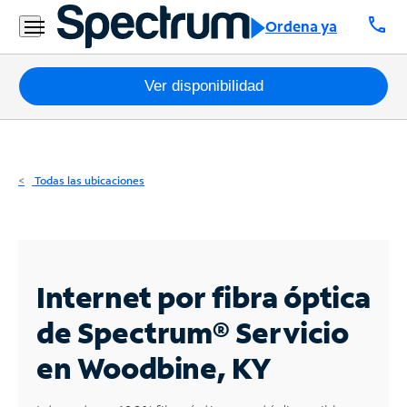
Residencial
call
Ordena ya
Business
Paquetes
Ver disponibilidad
Internet
TV
Todas las ubicaciones
Móvil
Teléfono
Residencial
Internet por fibra óptica
Business
de Spectrum®
Servicio
en Woodbine, KY
Contáctanos
Inglés