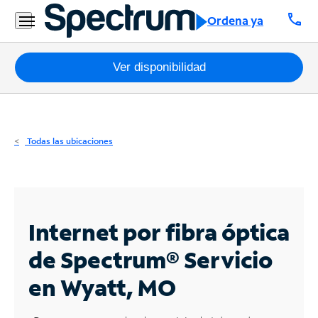
Residencial
call
Ordena ya
Business
Paquetes
Ver disponibilidad
Internet
TV
Todas las ubicaciones
Móvil
Teléfono
Residencial
Internet por fibra óptica
Business
de Spectrum®
Servicio
en Wyatt, MO
Contáctanos
Inglés