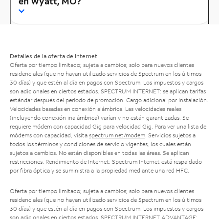
en Wyatt, MO?
Detalles de la oferta de Internet
Oferta por tiempo limitado; sujeta a cambios; solo para nuevos clientes
residenciales (que no hayan utilizado servicios de Spectrum en los últimos
30 días) y que estén al día en pagos con Spectrum. Los impuestos y cargos
son adicionales en ciertos estados. SPECTRUM INTERNET: se aplican tarifas
estándar después del período de promoción. Cargo adicional por instalación.
Velocidades basadas en conexión alámbrica. Las velocidades reales
(incluyendo conexión inalámbrica) varían y no están garantizadas. Se
requiere módem con capacidad Gig para velocidad Gig. Para ver una lista de
módems con capacidad, visita
spectrum.net/modem
. Servicios sujetos a
todos los términos y condiciones de servicio vigentes, los cuales están
sujetos a cambios. No están disponibles en todas las áreas. Se aplican
restricciones. Rendimiento de Internet: Spectrum Internet está respaldado
por fibra óptica y se suministra a la propiedad mediante una red HFC.
Oferta por tiempo limitado; sujeta a cambios; solo para nuevos clientes
residenciales (que no hayan utilizado servicios de Spectrum en los últimos
30 días) y que estén al día en pagos con Spectrum. Los impuestos y cargos
son adicionales en ciertos estados. SPECTRUM INTERNET ADVANTAGE: