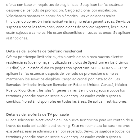
oferta con base en requisitos de elegibilidad. Se aplican tarifas estándar
después del período de promoción. Cargo adicional por instalación.
Velocidades basadas en conexión alámbrica. Las velocidades reales
(incluyendo conexión inalámbrica) varían y no están garantizadas. Servicios
sujetos a todos los términos y condiciones de servicio vigentes, los cuales
están sujetos a cambios. No están disponibles en todas las áreas. Se aplican
restricciones.
Detalles de la oferta de teléfono residencial
Oferta por tiempo limitado; sujeta a cambios; solo para nuevos clientes
residenciales (que no hayan utilizado servicios de Spectrum en los últimos
30 días) y que estén al día en pagos con Spectrum. SPECTRUM VOICE: se
aplican tarifas estándar después del período de promoción o si no se
mantienen los servicios elegibles. Cargo adicional por instalación. Las
llamadas ilimitadas incluyen llamadas en Estados Unidos, Canadá, México,
Puerto Rico, Guam, las Islas Vírgenes y más. Servicios sujetos a todos los
términos y condiciones de servicio vigentes, los cuales están sujetos a
cambios. No están disponibles en todas las áreas. Se aplican restricciones.
Detalles de la oferta de TV por cable
Puede solicitarse la activación de una nueva suscripción para ver contenido a
través de cada aplicación de streaming. Esto no reemplaza las suscripciones
existentes; esas se administrarán por separado. Servicios sujetos a todos los
términos y condiciones de servicio vigentes, los cuales están sujetos a