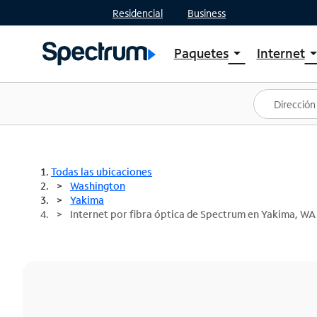
Residencial
Business
Paquetes
Internet
arrow_drop_down
arrow_drop
Ver paquetes
Spectr
Spectrum One
Planes
Mejores ofertas
Spectr
Ofertas en tu área
Intern
Todas las ubicaciones
Washington
Yakima
Internet por fibra óptica de Spectrum en Yakima, WA