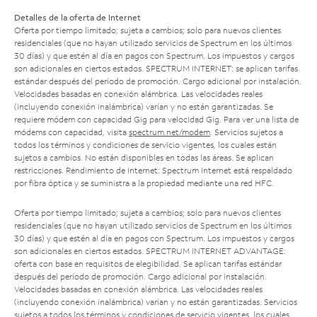
Detalles de la oferta de Internet
Oferta por tiempo limitado; sujeta a cambios; solo para nuevos clientes
residenciales (que no hayan utilizado servicios de Spectrum en los últimos
30 días) y que estén al día en pagos con Spectrum. Los impuestos y cargos
son adicionales en ciertos estados. SPECTRUM INTERNET: se aplican tarifas
estándar después del período de promoción. Cargo adicional por instalación.
Velocidades basadas en conexión alámbrica. Las velocidades reales
(incluyendo conexión inalámbrica) varían y no están garantizadas. Se
requiere módem con capacidad Gig para velocidad Gig. Para ver una lista de
módems con capacidad, visita
spectrum.net/modem
. Servicios sujetos a
todos los términos y condiciones de servicio vigentes, los cuales están
sujetos a cambios. No están disponibles en todas las áreas. Se aplican
restricciones. Rendimiento de Internet: Spectrum Internet está respaldado
por fibra óptica y se suministra a la propiedad mediante una red HFC.
Oferta por tiempo limitado; sujeta a cambios; solo para nuevos clientes
residenciales (que no hayan utilizado servicios de Spectrum en los últimos
30 días) y que estén al día en pagos con Spectrum. Los impuestos y cargos
son adicionales en ciertos estados. SPECTRUM INTERNET ADVANTAGE:
oferta con base en requisitos de elegibilidad. Se aplican tarifas estándar
después del período de promoción. Cargo adicional por instalación.
Velocidades basadas en conexión alámbrica. Las velocidades reales
(incluyendo conexión inalámbrica) varían y no están garantizadas. Servicios
sujetos a todos los términos y condiciones de servicio vigentes, los cuales