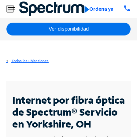
Residencial
call
Ordena ya
Business
Paquetes
Ver disponibilidad
Internet
TV
Todas las ubicaciones
Móvil
Teléfono
Residencial
Internet por fibra óptica
Business
de Spectrum®
Servicio
en Yorkshire, OH
Contáctanos
Inglés