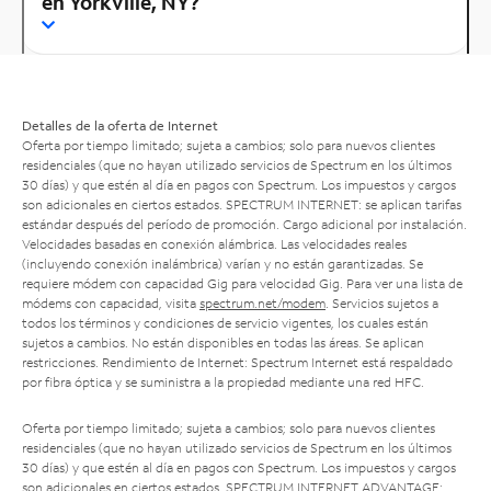
en Yorkville, NY?
Detalles de la oferta de Internet
Oferta por tiempo limitado; sujeta a cambios; solo para nuevos clientes
residenciales (que no hayan utilizado servicios de Spectrum en los últimos
30 días) y que estén al día en pagos con Spectrum. Los impuestos y cargos
son adicionales en ciertos estados. SPECTRUM INTERNET: se aplican tarifas
estándar después del período de promoción. Cargo adicional por instalación.
Velocidades basadas en conexión alámbrica. Las velocidades reales
(incluyendo conexión inalámbrica) varían y no están garantizadas. Se
requiere módem con capacidad Gig para velocidad Gig. Para ver una lista de
módems con capacidad, visita
spectrum.net/modem
. Servicios sujetos a
todos los términos y condiciones de servicio vigentes, los cuales están
sujetos a cambios. No están disponibles en todas las áreas. Se aplican
restricciones. Rendimiento de Internet: Spectrum Internet está respaldado
por fibra óptica y se suministra a la propiedad mediante una red HFC.
Oferta por tiempo limitado; sujeta a cambios; solo para nuevos clientes
residenciales (que no hayan utilizado servicios de Spectrum en los últimos
30 días) y que estén al día en pagos con Spectrum. Los impuestos y cargos
son adicionales en ciertos estados. SPECTRUM INTERNET ADVANTAGE: