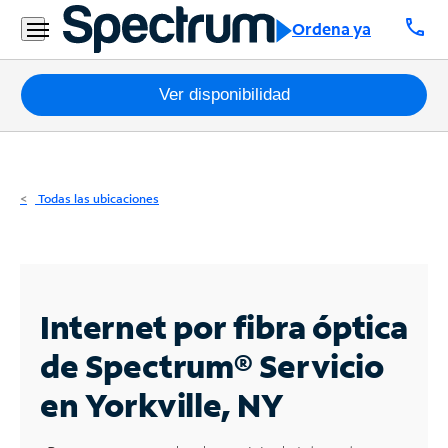
Residencial
call
Ordena ya
Business
Paquetes
Ver disponibilidad
Internet
TV
Todas las ubicaciones
Móvil
Teléfono
Residencial
Internet por fibra óptica
Business
de Spectrum®
Servicio
en Yorkville, NY
Contáctanos
Inglés