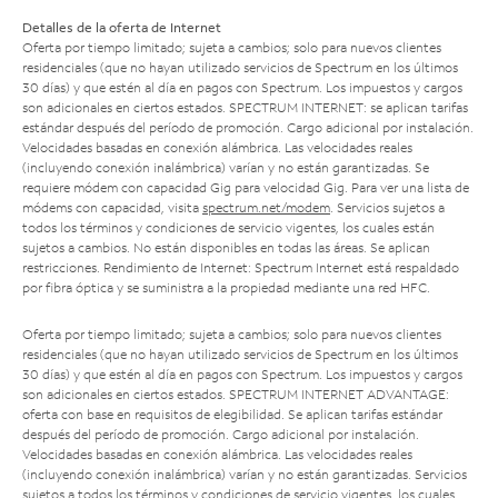
Detalles de la oferta de Internet
Oferta por tiempo limitado; sujeta a cambios; solo para nuevos clientes
residenciales (que no hayan utilizado servicios de Spectrum en los últimos
30 días) y que estén al día en pagos con Spectrum. Los impuestos y cargos
son adicionales en ciertos estados. SPECTRUM INTERNET: se aplican tarifas
estándar después del período de promoción. Cargo adicional por instalación.
Velocidades basadas en conexión alámbrica. Las velocidades reales
(incluyendo conexión inalámbrica) varían y no están garantizadas. Se
requiere módem con capacidad Gig para velocidad Gig. Para ver una lista de
módems con capacidad, visita
spectrum.net/modem
. Servicios sujetos a
todos los términos y condiciones de servicio vigentes, los cuales están
sujetos a cambios. No están disponibles en todas las áreas. Se aplican
restricciones. Rendimiento de Internet: Spectrum Internet está respaldado
por fibra óptica y se suministra a la propiedad mediante una red HFC.
Oferta por tiempo limitado; sujeta a cambios; solo para nuevos clientes
residenciales (que no hayan utilizado servicios de Spectrum en los últimos
30 días) y que estén al día en pagos con Spectrum. Los impuestos y cargos
son adicionales en ciertos estados. SPECTRUM INTERNET ADVANTAGE:
oferta con base en requisitos de elegibilidad. Se aplican tarifas estándar
después del período de promoción. Cargo adicional por instalación.
Velocidades basadas en conexión alámbrica. Las velocidades reales
(incluyendo conexión inalámbrica) varían y no están garantizadas. Servicios
sujetos a todos los términos y condiciones de servicio vigentes, los cuales