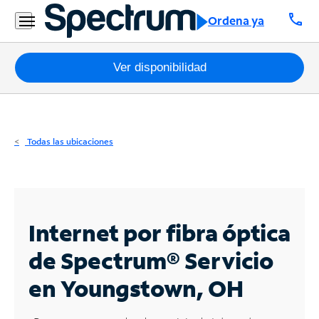
Residencial
call
Ordena ya
Business
Paquetes
Ver disponibilidad
Internet
TV
Todas las ubicaciones
Móvil
Teléfono
Residencial
Internet por fibra óptica
Business
de Spectrum®
Servicio
en Youngstown, OH
Contáctanos
Inglés