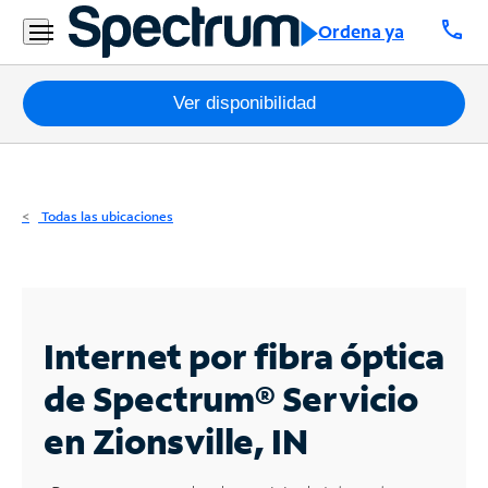
Residencial
call
Ordena ya
Business
Paquetes
Ver disponibilidad
Internet
TV
Todas las ubicaciones
Móvil
Teléfono
Residencial
Internet por fibra óptica
Business
de Spectrum®
Servicio
en Zionsville, IN
Contáctanos
Inglés