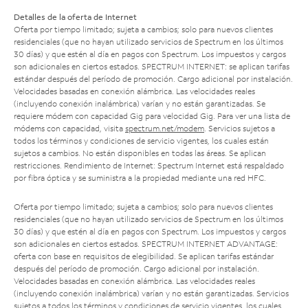
Detalles de la oferta de Internet
Oferta por tiempo limitado; sujeta a cambios; solo para nuevos clientes
residenciales (que no hayan utilizado servicios de Spectrum en los últimos
30 días) y que estén al día en pagos con Spectrum. Los impuestos y cargos
son adicionales en ciertos estados. SPECTRUM INTERNET: se aplican tarifas
estándar después del período de promoción. Cargo adicional por instalación.
Velocidades basadas en conexión alámbrica. Las velocidades reales
(incluyendo conexión inalámbrica) varían y no están garantizadas. Se
requiere módem con capacidad Gig para velocidad Gig. Para ver una lista de
módems con capacidad, visita
spectrum.net/modem
. Servicios sujetos a
todos los términos y condiciones de servicio vigentes, los cuales están
sujetos a cambios. No están disponibles en todas las áreas. Se aplican
restricciones. Rendimiento de Internet: Spectrum Internet está respaldado
por fibra óptica y se suministra a la propiedad mediante una red HFC.
Oferta por tiempo limitado; sujeta a cambios; solo para nuevos clientes
residenciales (que no hayan utilizado servicios de Spectrum en los últimos
30 días) y que estén al día en pagos con Spectrum. Los impuestos y cargos
son adicionales en ciertos estados. SPECTRUM INTERNET ADVANTAGE:
oferta con base en requisitos de elegibilidad. Se aplican tarifas estándar
después del período de promoción. Cargo adicional por instalación.
Velocidades basadas en conexión alámbrica. Las velocidades reales
(incluyendo conexión inalámbrica) varían y no están garantizadas. Servicios
sujetos a todos los términos y condiciones de servicio vigentes, los cuales