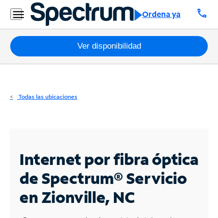
Residencial
call
Ordena ya
Business
Paquetes
Ver disponibilidad
Internet
TV
Todas las ubicaciones
Móvil
Teléfono
Residencial
Internet por fibra óptica
Business
de Spectrum®
Servicio
en Zionville, NC
Contáctanos
Inglés