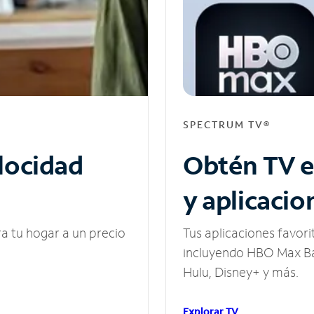
SPECTRUM TV®
elocidad
Obtén TV e
y aplicacio
ra tu hogar a un precio
Tus aplicaciones favori
incluyendo HBO Max Ba
Hulu, Disney+ y más.
Explorar TV