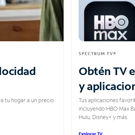
SPECTRUM TV®
elocidad
Obtén TV e
y aplicacio
ra tu hogar a un precio
Tus aplicaciones favori
incluyendo HBO Max Ba
Hulu, Disney+ y más.
Explorar TV