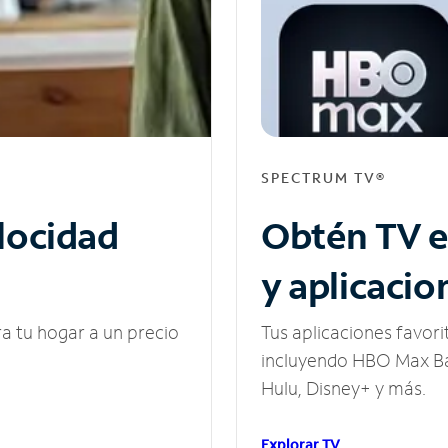
SPECTRUM TV®
elocidad
Obtén TV e
y aplicacio
ra tu hogar a un precio
Tus aplicaciones favori
incluyendo HBO Max Ba
Hulu, Disney+ y más.
Explorar TV