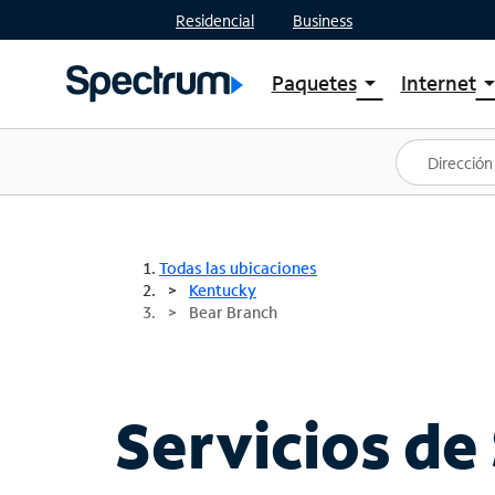
Residencial
Business
Paquetes
Internet
arrow_drop_down
arrow_drop
Ver paquetes
Spectr
Spectrum One
Planes
Mejores ofertas
Spectr
Ofertas en tu área
Intern
Todas las ubicaciones
Kentucky
Bear Branch
Servicios de