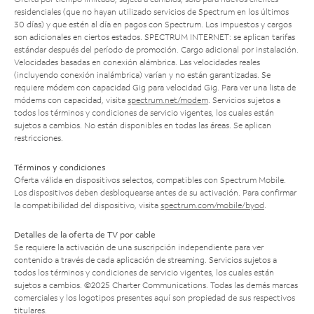
residenciales (que no hayan utilizado servicios de Spectrum en los últimos
30 días) y que estén al día en pagos con Spectrum. Los impuestos y cargos
son adicionales en ciertos estados. SPECTRUM INTERNET: se aplican tarifas
estándar después del período de promoción. Cargo adicional por instalación.
Velocidades basadas en conexión alámbrica. Las velocidades reales
(incluyendo conexión inalámbrica) varían y no están garantizadas. Se
requiere módem con capacidad Gig para velocidad Gig. Para ver una lista de
módems con capacidad, visita
spectrum.net/modem
. Servicios sujetos a
todos los términos y condiciones de servicio vigentes, los cuales están
sujetos a cambios. No están disponibles en todas las áreas. Se aplican
restricciones.
Términos y condiciones
Oferta válida en dispositivos selectos, compatibles con Spectrum Mobile.
Los dispositivos deben desbloquearse antes de su activación. Para confirmar
la compatibilidad del dispositivo, visita
spectrum.com/mobile/byod
.
Detalles de la oferta de TV por cable
Se requiere la activación de una suscripción independiente para ver
contenido a través de cada aplicación de streaming. Servicios sujetos a
todos los términos y condiciones de servicio vigentes, los cuales están
sujetos a cambios. ©2025 Charter Communications. Todas las demás marcas
comerciales y los logotipos presentes aquí son propiedad de sus respectivos
titulares.