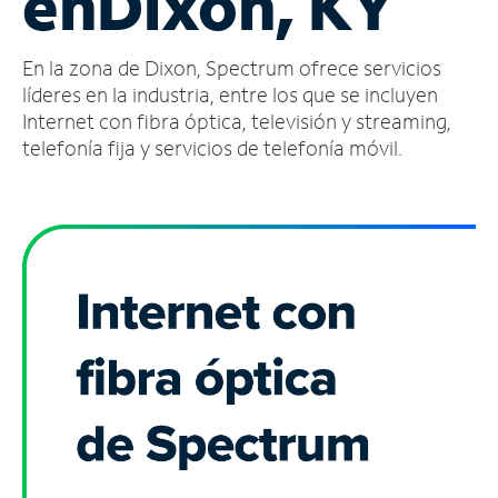
en
Dixon, KY
Administrar
En la zona de Dixon, Spectrum ofrece servicios
cuenta
Encuentra
líderes en la industria, entre los que se incluyen
una
Internet con fibra óptica, televisión y streaming,
tienda
telefonía fija y servicios de telefonía móvil.