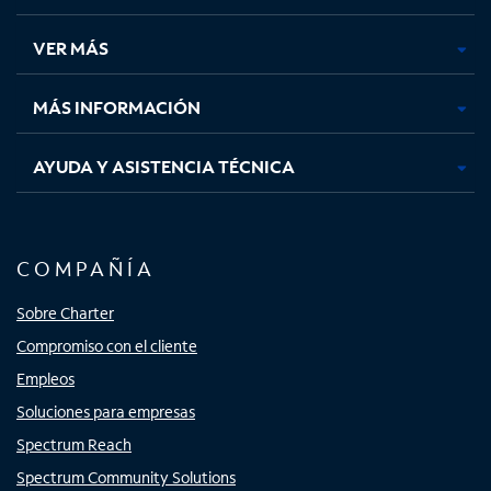
en
en
en
en
una
una
una
una
VER MÁS
pestaña
pestaña
pestaña
pestaña
nueva
nueva
nueva
nueva
MÁS INFORMACIÓN
AYUDA Y ASISTENCIA TÉCNICA
COMPAÑÍA
Sobre Charter
Compromiso con el cliente
Empleos
Soluciones para empresas
Spectrum Reach
Spectrum Community Solutions