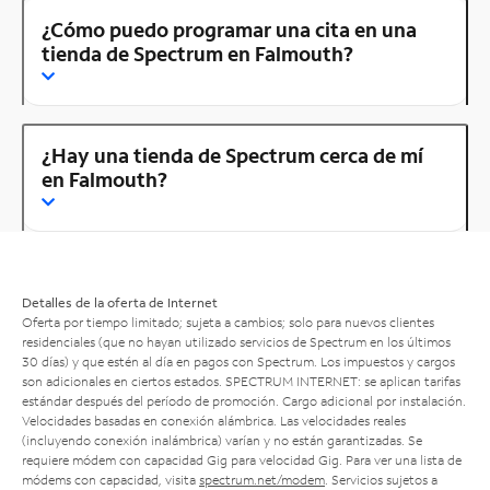
¿Cómo puedo programar una cita en una
tienda de Spectrum en Falmouth?
¿Hay una tienda de Spectrum cerca de mí
en Falmouth?
Detalles de la oferta de Internet
Oferta por tiempo limitado; sujeta a cambios; solo para nuevos clientes
residenciales (que no hayan utilizado servicios de Spectrum en los últimos
30 días) y que estén al día en pagos con Spectrum. Los impuestos y cargos
son adicionales en ciertos estados. SPECTRUM INTERNET: se aplican tarifas
estándar después del período de promoción. Cargo adicional por instalación.
Velocidades basadas en conexión alámbrica. Las velocidades reales
(incluyendo conexión inalámbrica) varían y no están garantizadas. Se
requiere módem con capacidad Gig para velocidad Gig. Para ver una lista de
módems con capacidad, visita
spectrum.net/modem
. Servicios sujetos a