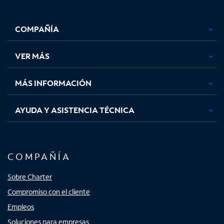
Facebook,
Instagram,
Youtube,
X,
se
se
se
se
COMPAÑÍA
abre
abre
abre
abre
en
en
en
en
una
una
una
una
VER MÁS
pestaña
pestaña
pestaña
pestaña
nueva
nueva
nueva
nueva
MÁS INFORMACIÓN
AYUDA Y ASISTENCIA TÉCNICA
COMPAÑÍA
Sobre Charter
Compromiso con el cliente
Empleos
Soluciones para empresas