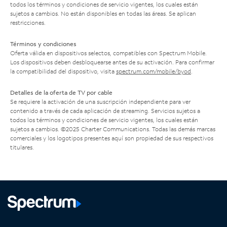
todos los términos y condiciones de servicio vigentes, los cuales están
sujetos a cambios. No están disponibles en todas las áreas. Se aplican
restricciones.
Términos y condiciones
Oferta válida en dispositivos selectos, compatibles con Spectrum Mobile.
Los dispositivos deben desbloquearse antes de su activación. Para confirmar
la compatibilidad del dispositivo, visita
spectrum.com/mobile/byod
.
Detalles de la oferta de TV por cable
Se requiere la activación de una suscripción independiente para ver
contenido a través de cada aplicación de streaming. Servicios sujetos a
todos los términos y condiciones de servicio vigentes, los cuales están
sujetos a cambios. ©2025 Charter Communications. Todas las demás marcas
comerciales y los logotipos presentes aquí son propiedad de sus respectivos
titulares.