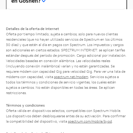
en Goshen?
Detalles de la oferta de Internet
Oferta por tiempo limitado; sujeta a cambios; solo para nuevos clientes
residenciales (que no hayan utilizado servicios de Spectrum en los últimos
30 días) y que estén al día en pagos con Spectrum. Los impuestos y cargos
son adicionales en ciertos estados. SPECTRUM INTERNET: se aplican tarifas
estándar después del período de promoción. Cargo adicional por instalación.
Velocidades basadas en conexión alámbrica. Las velocidades reales
(incluyendo conexión inalámbrica) varían y no están garantizadas. Se
requiere módem con capacidad Gig para velocidad Gig. Para ver una lista de
módems con capacidad, visita
spectrum.net/modem
. Servicios sujetos a
todos los términos y condiciones de servicio vigentes, los cuales están
sujetos a cambios. No están disponibles en todas las áreas. Se aplican
restricciones.
Términos y condiciones
Oferta válida en dispositivos selectos, compatibles con Spectrum Mobile.
Los dispositivos deben desbloquearse antes de su activación. Para confirmar
la compatibilidad del dispositivo, visita
spectrum.com/mobile/byod
.