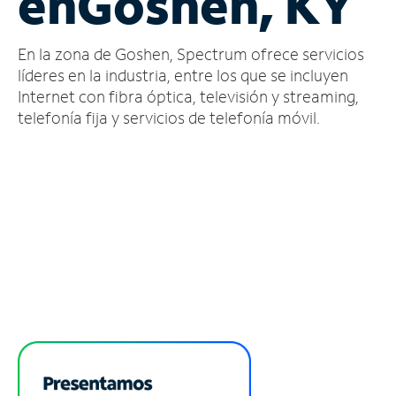
en
Goshen, KY
Administrar
En la zona de Goshen, Spectrum ofrece servicios
cuenta
Encuentra
líderes en la industria, entre los que se incluyen
una
Internet con fibra óptica, televisión y streaming,
tienda
telefonía fija y servicios de telefonía móvil.