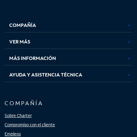
Facebook,
Instagram,
Youtube,
X,
se
se
se
se
COMPAÑÍA
abre
abre
abre
abre
en
en
en
en
una
una
una
una
VER MÁS
pestaña
pestaña
pestaña
pestaña
nueva
nueva
nueva
nueva
MÁS INFORMACIÓN
AYUDA Y ASISTENCIA TÉCNICA
COMPAÑÍA
Sobre Charter
Compromiso con el cliente
Empleos