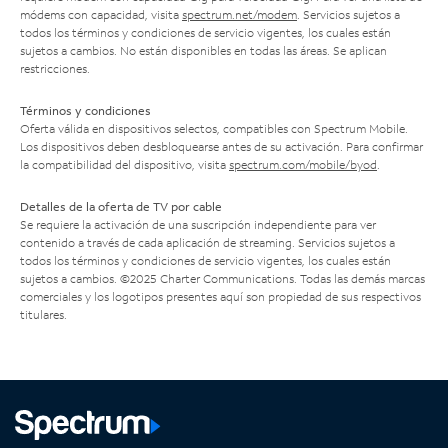
módems con capacidad, visita
spectrum.net/modem
. Servicios sujetos a
todos los términos y condiciones de servicio vigentes, los cuales están
sujetos a cambios. No están disponibles en todas las áreas. Se aplican
restricciones.
Términos y condiciones
Oferta válida en dispositivos selectos, compatibles con Spectrum Mobile.
Los dispositivos deben desbloquearse antes de su activación. Para confirmar
la compatibilidad del dispositivo, visita
spectrum.com/mobile/byod
.
Detalles de la oferta de TV por cable
Se requiere la activación de una suscripción independiente para ver
contenido a través de cada aplicación de streaming. Servicios sujetos a
todos los términos y condiciones de servicio vigentes, los cuales están
sujetos a cambios. ©2025 Charter Communications. Todas las demás marcas
comerciales y los logotipos presentes aquí son propiedad de sus respectivos
titulares.