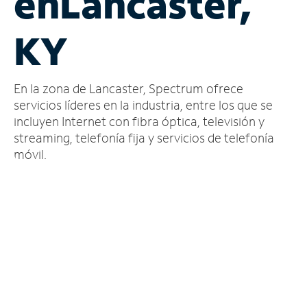
en
Lancaster,
Administrar
KY
cuenta
Encuentra
una
En la zona de Lancaster, Spectrum ofrece
tienda
servicios líderes en la industria, entre los que se
incluyen Internet con fibra óptica, televisión y
streaming, telefonía fija y servicios de telefonía
móvil.