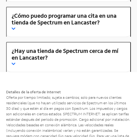
¿Cómo puedo programar una cita en una
tienda de Spectrum en Lancaster?
¿Hay una tienda de Spectrum cerca de mí
en Lancaster?
Detalles de la oferta de Internet
Oferta por tiempo limitado; sujeta a cambios; solo para nuevos clientes
residenciales (que no hayan utilizado servicios de Spectrum en los últimos
30 días) y que estén al día en pagos con Spectrum. Los impuestos y cargos
son adicionales en ciertos estados. SPECTRUM INTERNET: se aplican tarifas
estándar después del período de promoción. Cargo adicional por instalación.
Velocidades basadas en conexión alámbrica. Las velocidades reales
(incluyendo conexión inalámbrica) varían y no están garantizadas. Se
requiere módem con capacidad Gig para velocidad Gig. Para ver una lista de