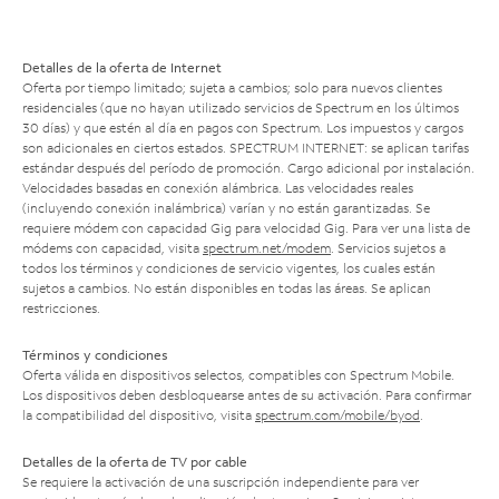
Detalles de la oferta de Internet
Oferta por tiempo limitado; sujeta a cambios; solo para nuevos clientes
residenciales (que no hayan utilizado servicios de Spectrum en los últimos
30 días) y que estén al día en pagos con Spectrum. Los impuestos y cargos
son adicionales en ciertos estados. SPECTRUM INTERNET: se aplican tarifas
estándar después del período de promoción. Cargo adicional por instalación.
Velocidades basadas en conexión alámbrica. Las velocidades reales
(incluyendo conexión inalámbrica) varían y no están garantizadas. Se
requiere módem con capacidad Gig para velocidad Gig. Para ver una lista de
módems con capacidad, visita
spectrum.net/modem
. Servicios sujetos a
todos los términos y condiciones de servicio vigentes, los cuales están
sujetos a cambios. No están disponibles en todas las áreas. Se aplican
restricciones.
Términos y condiciones
Oferta válida en dispositivos selectos, compatibles con Spectrum Mobile.
Los dispositivos deben desbloquearse antes de su activación. Para confirmar
la compatibilidad del dispositivo, visita
spectrum.com/mobile/byod
.
Detalles de la oferta de TV por cable
Se requiere la activación de una suscripción independiente para ver