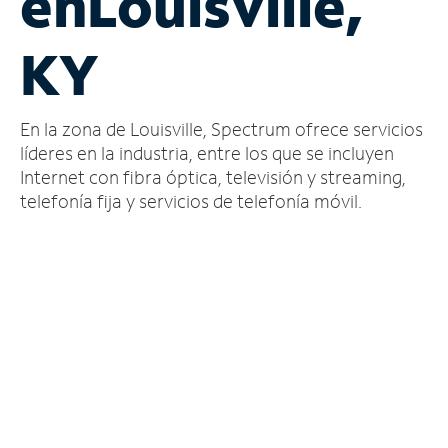
en
Louisville,
Administrar
KY
cuenta
Encuentra
una
En la zona de Louisville, Spectrum ofrece servicios
tienda
líderes en la industria, entre los que se incluyen
Internet con fibra óptica, televisión y streaming,
telefonía fija y servicios de telefonía móvil.