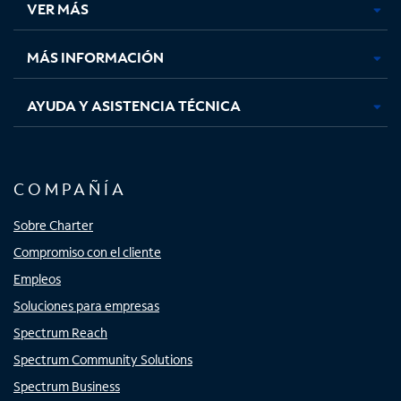
VER MÁS
pestaña
pestaña
pestaña
pestaña
nueva
nueva
nueva
nueva
MÁS INFORMACIÓN
AYUDA Y ASISTENCIA TÉCNICA
COMPAÑÍA
Sobre Charter
Compromiso con el cliente
Empleos
Soluciones para empresas
Spectrum Reach
Spectrum Community Solutions
Spectrum Business