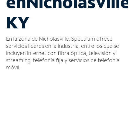
en
Nicholasville
Administrar
KY
cuenta
Encuentra
una
En la zona de Nicholasville, Spectrum ofrece
tienda
servicios líderes en la industria, entre los que se
incluyen Internet con fibra óptica, televisión y
streaming, telefonía fija y servicios de telefonía
móvil.