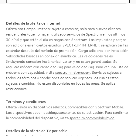
Detalles de la oferta de Internet
Oferta por tiempo limitado; sujeta a cambios; solo para nuevos clientes
residenciales (que no hayan utilizado servicios de Spectrum en los últimos
30 días) y que estén al día en pagos con Spectrum. Los impuestos y cargos
son adicionales en ciertos estados. SPECTRUM INTERNET: se aplican tarifas
estándar después del período de promoción. Cargo adicional por instalación.
Velocidades basadas en conexión alámbrica. Las velocidades reales
(incluyendo conexión inalámbrica) varían y no están garantizadas. Se
requiere módem con capacidad Gig para velocidad Gig. Para ver una lista de
módems con capacidad, visita
spectrum.net/modem
. Servicios sujetos a
todos los términos y condiciones de servicio vigentes, los cuales están
sujetos a cambios. No están disponibles en todas las áreas. Se aplican
restricciones.
Términos y condiciones
Oferta válida en dispositivos selectos, compatibles con Spectrum Mobile.
Los dispositivos deben desbloquearse antes de su activación. Para confirmar
la compatibilidad del dispositivo, visita
spectrum.com/mobile/byod
.
Detalles de la oferta de TV por cable