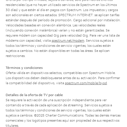
residenciales (que no hayan utilizado servicios de Spectrum en los últimos
30 días) y que estén al día en pagos con Spectrum. Los impuestos y cargos
son adicionales en ciertos estados. SPECTRUM INTERNET: se aplican tarifas
estándar después del período de promoción. Cargo adicional por instalación.
Velocidades basadas en conexión alámbrica. Las velocidades reales
(incluyendo conexión inalámbrica) varían y no están garantizadas. Se
requiere módem con capacidad Gig para velocidad Gig. Para ver una lista de
módems con capacidad, visita
spectrum.net/modem
. Servicios sujetos a
todos los términos y condiciones de servicio vigentes, los cuales están
sujetos a cambios. No están disponibles en todas las áreas. Se aplican
restricciones.
Términos y condiciones
Oferta válida en dispositivos selectos, compatibles con Spectrum Mobile.
Los dispositivos deben desbloquearse antes de su activación. Para confirmar
la compatibilidad del dispositivo, visita
spectrum.com/mobile/byod
.
Detalles de la oferta de TV por cable
Se requiere la activación de una suscripción independiente para ver
contenido a través de cada aplicación de streaming. Servicios sujetos a
todos los términos y condiciones de servicio vigentes, los cuales están
sujetos a cambios. ©2025 Charter Communications. Todas las demás marcas
comerciales y los logotipos presentes aquí son propiedad de sus respectivos
titulares.