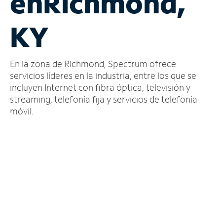
en
Richmond,
Administrar
KY
cuenta
Encuentra
una
En la zona de Richmond, Spectrum ofrece
tienda
servicios líderes en la industria, entre los que se
incluyen Internet con fibra óptica, televisión y
streaming, telefonía fija y servicios de telefonía
móvil.