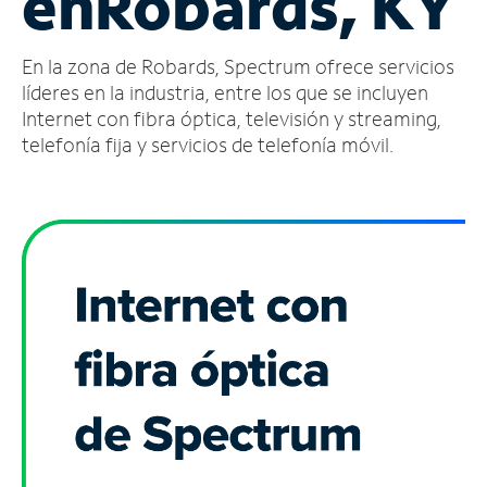
en
Robards, KY
Administrar
En la zona de Robards, Spectrum ofrece servicios
cuenta
Encuentra
líderes en la industria, entre los que se incluyen
una
Internet con fibra óptica, televisión y streaming,
tienda
telefonía fija y servicios de telefonía móvil.