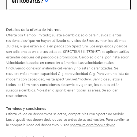
en Robards?
Detalles de la oferta de Internet
Oferta por tiempo limitado; sujeta a cambios; solo para nuevos clientes
residenciales (que no hayan utilizado servicios de Spectrum en los últimos
30 días) y que estén al día en pagos con Spectrum. Los impuestos y cargos
son adicionales en ciertos estados. SPECTRUM INTERNET: se aplican tarifas
estándar después del período de promoción. Cargo adicional por instalación.
Velocidades basadas en conexión alámbrica. Las velocidades reales
(incluyendo conexión inalámbrica) varían y no están garantizadas. Se
requiere módem con capacidad Gig para velocidad Gig. Para ver una lista de
módems con capacidad, visita
spectrum.net/modem
. Servicios sujetos a
todos los términos y condiciones de servicio vigentes, los cuales están
sujetos a cambios. No están disponibles en todas las áreas. Se aplican
restricciones.
Términos y condiciones
Oferta válida en dispositivos selectos, compatibles con Spectrum Mobile.
Los dispositivos deben desbloquearse antes de su activación. Para confirmar
la compatibilidad del dispositivo, visita
spectrum.com/mobile/byod
.