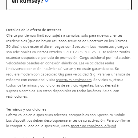
en Rumsey?
Detalles de la oferta de Internet
Oferta por tiempo limitado; sujeta a cambios; solo para nuevos clientes
residenciales (que no hayan utilizado servicios de Spectrum en los últimos
30 días) y que estén al día en pagos con Spectrum. Los impuestos y cargos
son adicionales en ciertos estados. SPECTRUM INTERNET: se aplican tarifas
estándar después del período de promoción. Cargo adicional por instalación.
Velocidades basadas en conexión alámbrica. Las velocidades reales
(incluyendo conexión inalámbrica) varían y no están garantizadas. Se
requiere módem con capacidad Gig para velocidad Gig. Para ver una lista de
módems con capacidad, visita
spectrum.net/modem
. Servicios sujetos a
todos los términos y condiciones de servicio vigentes, los cuales están
sujetos a cambios. No están disponibles en todas las áreas. Se aplican
restricciones.
Términos y condiciones
Oferta válida en dispositivos selectos, compatibles con Spectrum Mobile.
Los dispositivos deben desbloquearse antes de su activación. Para confirmar
la compatibilidad del dispositivo, visita
spectrum.com/mobile/byod
.