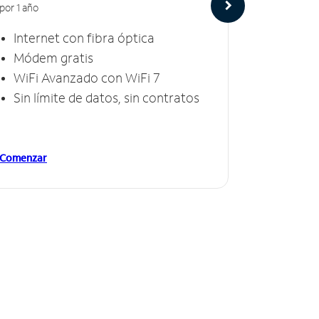
por 1 año
por 1 año
Internet con fibra óptica
Intern
Módem gratis
Módem
WiFi Avanzado con WiFi 7
Invinc
Sin límite de datos, sin contratos
Sin lí
Comenzar
Comenzar