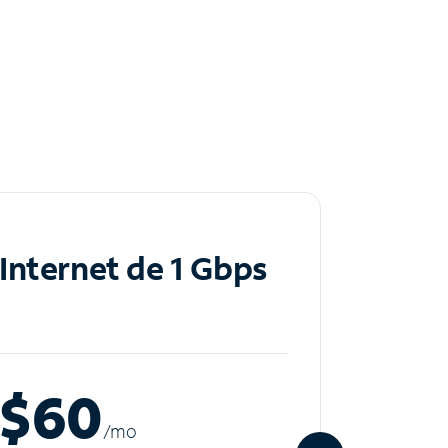
Internet de 1 Gbps
Inte
$60
$8
/m
o