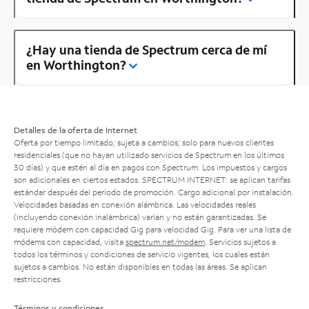
¿Hay una tienda de Spectrum cerca de mí
en Worthington?
Detalles de la oferta de Internet
Oferta por tiempo limitado; sujeta a cambios; solo para nuevos clientes
residenciales (que no hayan utilizado servicios de Spectrum en los últimos
30 días) y que estén al día en pagos con Spectrum. Los impuestos y cargos
son adicionales en ciertos estados. SPECTRUM INTERNET: se aplican tarifas
estándar después del período de promoción. Cargo adicional por instalación.
Velocidades basadas en conexión alámbrica. Las velocidades reales
(incluyendo conexión inalámbrica) varían y no están garantizadas. Se
requiere módem con capacidad Gig para velocidad Gig. Para ver una lista de
módems con capacidad, visita
spectrum.net/modem
. Servicios sujetos a
todos los términos y condiciones de servicio vigentes, los cuales están
sujetos a cambios. No están disponibles en todas las áreas. Se aplican
restricciones.
Términos y condiciones