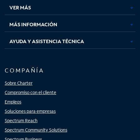
una
una
una
una
VER MÁS
pestaña
pestaña
pestaña
pestaña
nueva
nueva
nueva
nueva
MÁS INFORMACIÓN
AYUDA Y ASISTENCIA TÉCNICA
COMPAÑÍA
Sobre Charter
Compromiso con el cliente
Empleos
Soluciones para empresas
Spectrum Reach
Spectrum Community Solutions
Spectrum Business