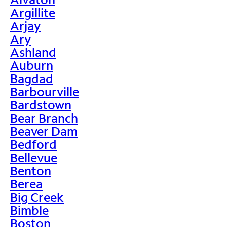
Argillite
Arjay
Ary
Ashland
Auburn
Bagdad
Barbourville
Bardstown
Bear Branch
Beaver Dam
Bedford
Bellevue
Benton
Berea
Big Creek
Bimble
Boston