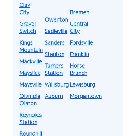
Clay
City
Bremen
Owenton
Gravel
Central
Switch
Sadieville
City
Kings
Sanders
Fordsville
Mountain
Stanton
Franklin
Mackville
Turners
Horse
Mayslick
Station
Branch
Maysville
Willisburg
Lewisburg
Olympia
Auburn
Morgantown
Olaton
Reynolds
Station
Roundhill