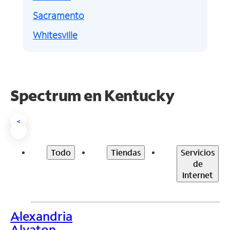
Sacramento
Whitesville
Spectrum en
Kentucky
<
Todo
Tiendas
Servicios
de
Internet
Alexandria
>
Alvaton