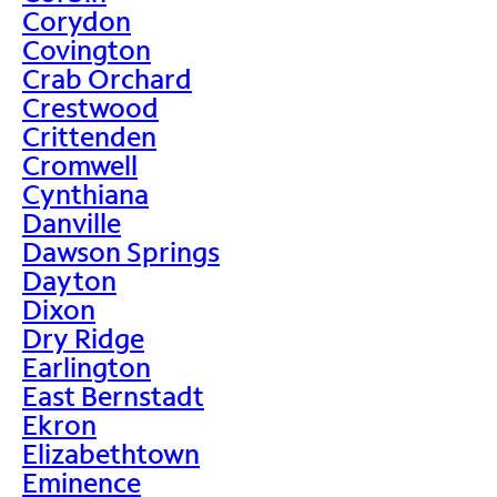
Corydon
Covington
Crab Orchard
Crestwood
Crittenden
Cromwell
Cynthiana
Danville
Dawson Springs
Dayton
Dixon
Dry Ridge
Earlington
East Bernstadt
Ekron
Elizabethtown
Eminence