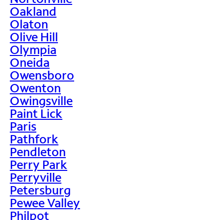
Oakland
Olaton
Olive Hill
Olympia
Oneida
Owensboro
Owenton
Owingsville
Paint Lick
Paris
Pathfork
Pendleton
Perry Park
Perryville
Petersburg
Pewee Valley
Philpot