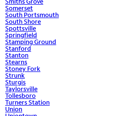
Smiths Grove
Somerset
South Portsmouth
South Shore
Spottsville
Springfield
Stamping Ground
Stanford
Stanton
Stearns
Stoney Fork
Strunk
Sturgis
Taylorsville
Tollesboro
Turners Station
Union
Uniontown