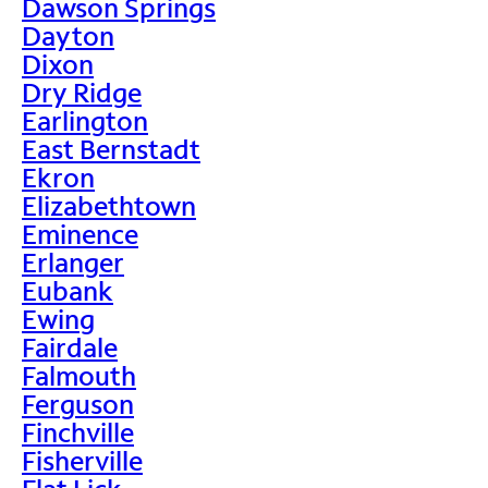
Dawson Springs
Dayton
Dixon
Dry Ridge
Earlington
East Bernstadt
Ekron
Elizabethtown
Eminence
Erlanger
Eubank
Ewing
Fairdale
Falmouth
Ferguson
Finchville
Fisherville