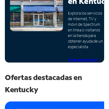
en
Kentuc
Administrar
Explora los servicios
cuenta
de Internet, TV y
Encuentra
móvil de Spectrum
una
en línea o visítanos
tienda
en la tienda para
obtener ayuda de un
especialista.
Programa una cita
Ofertas destacadas en
Kentucky