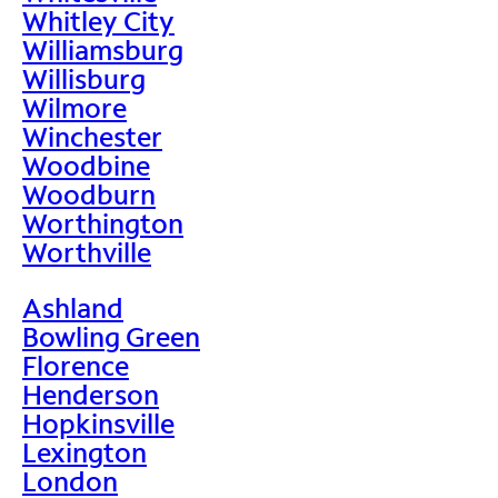
Whitley City
Williamsburg
Willisburg
Wilmore
Winchester
Woodbine
Woodburn
Worthington
Worthville
Ashland
Bowling Green
Florence
Henderson
Hopkinsville
Lexington
London