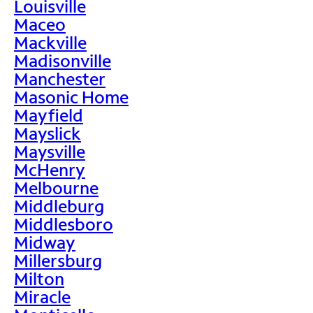
Louisville
Maceo
Mackville
Madisonville
Manchester
Masonic Home
Mayfield
Mayslick
Maysville
McHenry
Melbourne
Middleburg
Middlesboro
Midway
Millersburg
Milton
Miracle