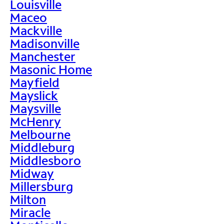
Louisville
Maceo
Mackville
Madisonville
Manchester
Masonic Home
Mayfield
Mayslick
Maysville
McHenry
Melbourne
Middleburg
Middlesboro
Midway
Millersburg
Milton
Miracle