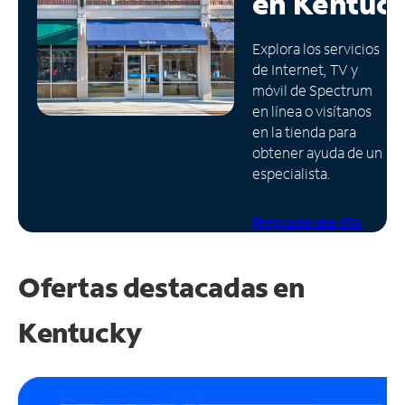
en
Kentuc
Administrar
Explora los servicios
cuenta
de Internet, TV y
Encuentra
móvil de Spectrum
una
en línea o visítanos
tienda
en la tienda para
obtener ayuda de un
especialista.
Programa una cita
Ofertas destacadas en
Kentucky