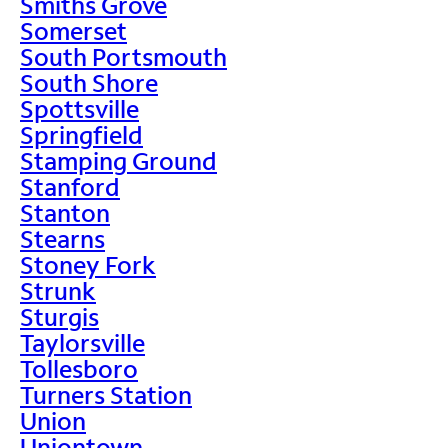
Smiths Grove
Somerset
South Portsmouth
South Shore
Spottsville
Springfield
Stamping Ground
Stanford
Stanton
Stearns
Stoney Fork
Strunk
Sturgis
Taylorsville
Tollesboro
Turners Station
Union
Uniontown