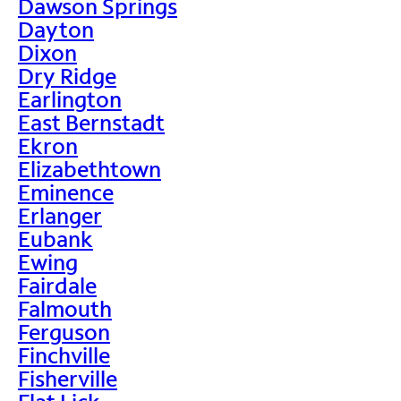
Dawson Springs
Dayton
Dixon
Dry Ridge
Earlington
East Bernstadt
Ekron
Elizabethtown
Eminence
Erlanger
Eubank
Ewing
Fairdale
Falmouth
Ferguson
Finchville
Fisherville