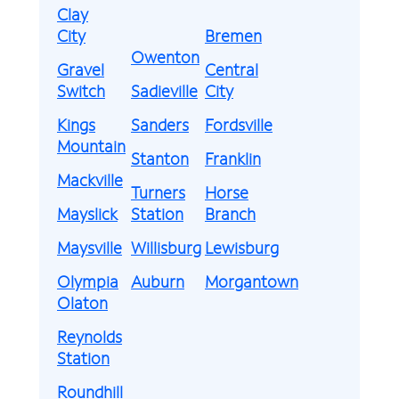
Clay
City
Bremen
Owenton
Gravel
Central
Switch
Sadieville
City
Kings
Sanders
Fordsville
Mountain
Stanton
Franklin
Mackville
Turners
Horse
Mayslick
Station
Branch
Maysville
Willisburg
Lewisburg
Olympia
Auburn
Morgantown
Olaton
Reynolds
Station
Roundhill