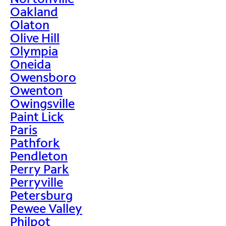
Oakland
Olaton
Olive Hill
Olympia
Oneida
Owensboro
Owenton
Owingsville
Paint Lick
Paris
Pathfork
Pendleton
Perry Park
Perryville
Petersburg
Pewee Valley
Philpot