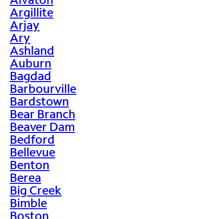
Argillite
Arjay
Ary
Ashland
Auburn
Bagdad
Barbourville
Bardstown
Bear Branch
Beaver Dam
Bedford
Bellevue
Benton
Berea
Big Creek
Bimble
Boston