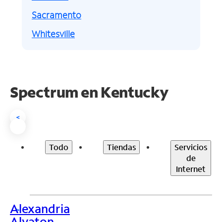
Sacramento
Whitesville
Spectrum en
Kentucky
<
Todo
Tiendas
Servicios
de
Internet
Alexandria
>
Alvaton