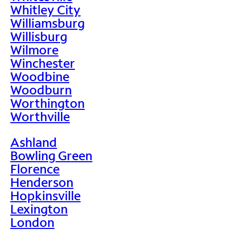
Whitley City
Williamsburg
Willisburg
Wilmore
Winchester
Woodbine
Woodburn
Worthington
Worthville
Ashland
Bowling Green
Florence
Henderson
Hopkinsville
Lexington
London