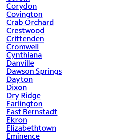
Corydon
Covington
Crab Orchard
Crestwood
Crittenden
Cromwell
Cynthiana
Danville
Dawson Springs
Dayton
Dixon
Dry Ridge
Earlington
East Bernstadt
Ekron
Elizabethtown
Eminence