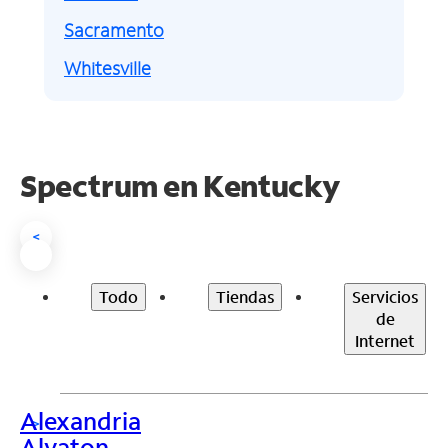
Sacramento
Whitesville
Spectrum en
Kentucky
<
Todo
Tiendas
Servicios
de
Internet
Alexandria
>
Alvaton