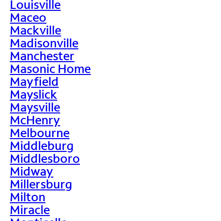
Louisville
Maceo
Mackville
Madisonville
Manchester
Masonic Home
Mayfield
Mayslick
Maysville
McHenry
Melbourne
Middleburg
Middlesboro
Midway
Millersburg
Milton
Miracle