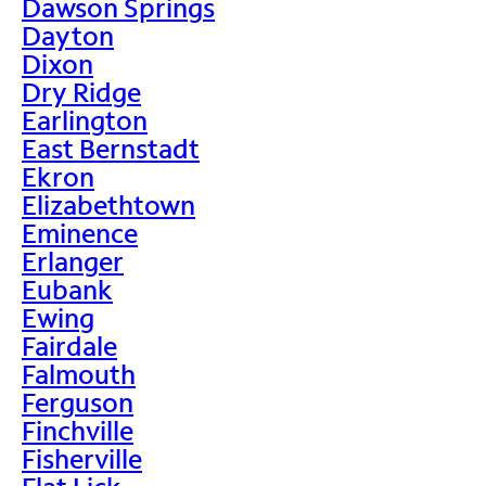
Dawson Springs
Dayton
Dixon
Dry Ridge
Earlington
East Bernstadt
Ekron
Elizabethtown
Eminence
Erlanger
Eubank
Ewing
Fairdale
Falmouth
Ferguson
Finchville
Fisherville