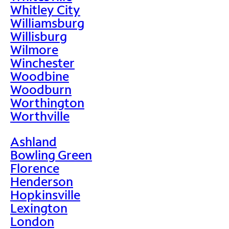
Whitley City
Williamsburg
Willisburg
Wilmore
Winchester
Woodbine
Woodburn
Worthington
Worthville
Ashland
Bowling Green
Florence
Henderson
Hopkinsville
Lexington
London