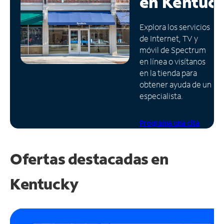
en
Kentuc
Administrar
Explora los servicios
cuenta
de Internet, TV y
Encuentra
móvil de Spectrum
una
en línea o visítanos
tienda
en la tienda para
obtener ayuda de un
especialista.
Programa una cita
Ofertas destacadas en
Kentucky