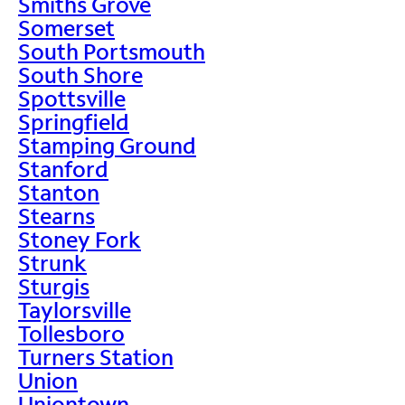
Smiths Grove
Somerset
South Portsmouth
South Shore
Spottsville
Springfield
Stamping Ground
Stanford
Stanton
Stearns
Stoney Fork
Strunk
Sturgis
Taylorsville
Tollesboro
Turners Station
Union
Uniontown