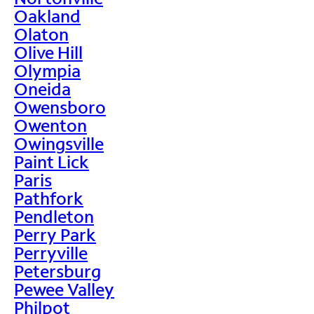
Oakland
Olaton
Olive Hill
Olympia
Oneida
Owensboro
Owenton
Owingsville
Paint Lick
Paris
Pathfork
Pendleton
Perry Park
Perryville
Petersburg
Pewee Valley
Philpot