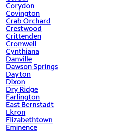
Corydon
Covington
Crab Orchard
Crestwood
Crittenden
Cromwell
Cynthiana
Danville
Dawson Springs
Dayton
Dixon
Dry Ridge
Earlington
East Bernstadt
Ekron
Elizabethtown
Eminence