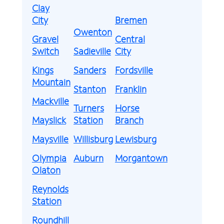
Clay
City
Bremen
Owenton
Gravel
Central
Switch
Sadieville
City
Kings
Sanders
Fordsville
Mountain
Stanton
Franklin
Mackville
Turners
Horse
Mayslick
Station
Branch
Maysville
Willisburg
Lewisburg
Olympia
Auburn
Morgantown
Olaton
Reynolds
Station
Roundhill