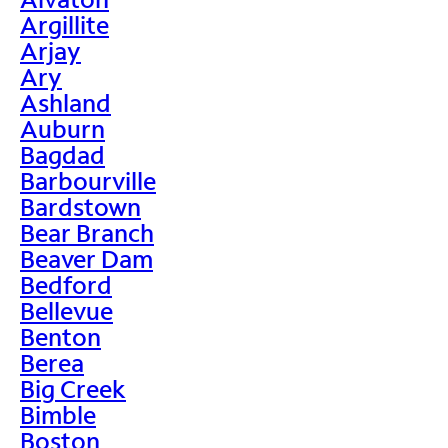
Argillite
Arjay
Ary
Ashland
Auburn
Bagdad
Barbourville
Bardstown
Bear Branch
Beaver Dam
Bedford
Bellevue
Benton
Berea
Big Creek
Bimble
Boston