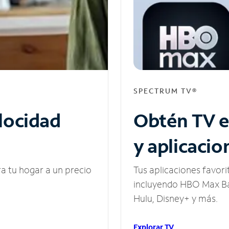
SPECTRUM TV®
elocidad
Obtén TV e
y aplicacio
ra tu hogar a un precio
Tus aplicaciones favori
incluyendo HBO Max Ba
Hulu, Disney+ y más.
Explorar TV