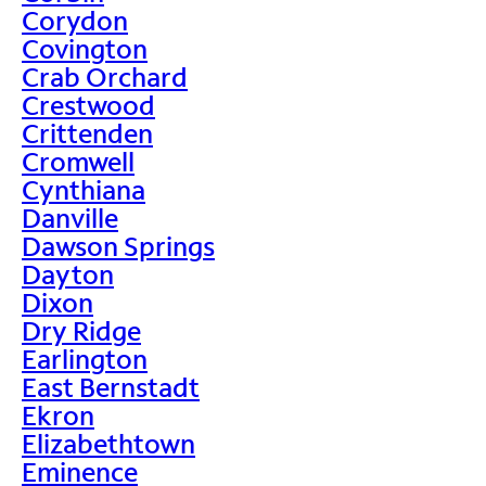
Corydon
Covington
Crab Orchard
Crestwood
Crittenden
Cromwell
Cynthiana
Danville
Dawson Springs
Dayton
Dixon
Dry Ridge
Earlington
East Bernstadt
Ekron
Elizabethtown
Eminence