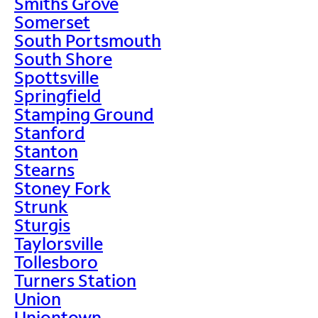
Smiths Grove
Somerset
South Portsmouth
South Shore
Spottsville
Springfield
Stamping Ground
Stanford
Stanton
Stearns
Stoney Fork
Strunk
Sturgis
Taylorsville
Tollesboro
Turners Station
Union
Uniontown