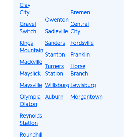
Clay
City
Bremen
Owenton
Gravel
Central
Switch
Sadieville
City
Kings
Sanders
Fordsville
Mountain
Stanton
Franklin
Mackville
Turners
Horse
Mayslick
Station
Branch
Maysville
Willisburg
Lewisburg
Olympia
Auburn
Morgantown
Olaton
Reynolds
Station
Roundhill