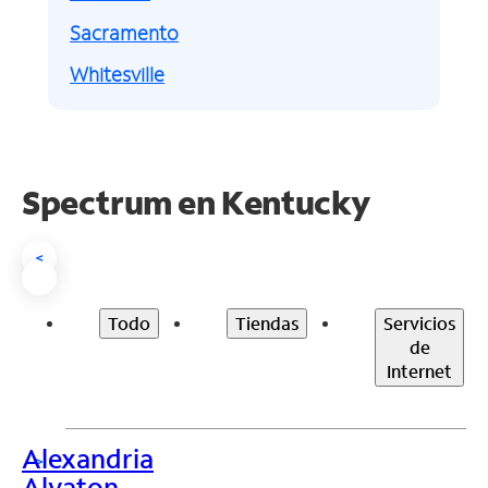
Sacramento
Whitesville
Spectrum en
Kentucky
<
Todo
Tiendas
Servicios
de
Internet
Alexandria
>
Alvaton