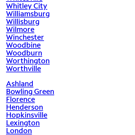
Whitley City
Williamsburg
Willisburg
Wilmore
Winchester
Woodbine
Woodburn
Worthington
Worthville
Ashland
Bowling Green
Florence
Henderson
Hopkinsville
Lexington
London