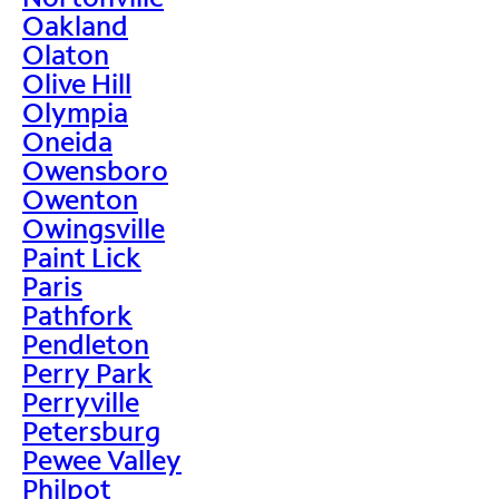
Oakland
Olaton
Olive Hill
Olympia
Oneida
Owensboro
Owenton
Owingsville
Paint Lick
Paris
Pathfork
Pendleton
Perry Park
Perryville
Petersburg
Pewee Valley
Philpot