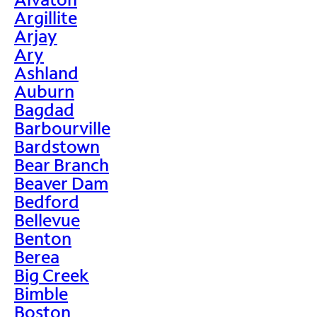
Argillite
Arjay
Ary
Ashland
Auburn
Bagdad
Barbourville
Bardstown
Bear Branch
Beaver Dam
Bedford
Bellevue
Benton
Berea
Big Creek
Bimble
Boston