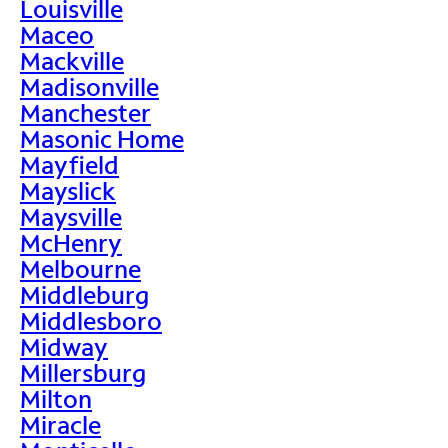
Louisville
Maceo
Mackville
Madisonville
Manchester
Masonic Home
Mayfield
Mayslick
Maysville
McHenry
Melbourne
Middleburg
Middlesboro
Midway
Millersburg
Milton
Miracle