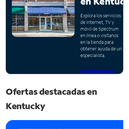
en
Kentuc
Administrar
Explora los servicios
cuenta
de Internet, TV y
Encuentra
móvil de Spectrum
una
en línea o visítanos
tienda
en la tienda para
obtener ayuda de un
especialista.
Programa una cita
Ofertas destacadas en
Kentucky