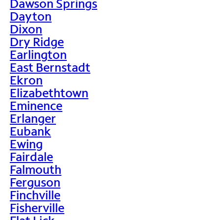
Dawson Springs
Dayton
Dixon
Dry Ridge
Earlington
East Bernstadt
Ekron
Elizabethtown
Eminence
Erlanger
Eubank
Ewing
Fairdale
Falmouth
Ferguson
Finchville
Fisherville