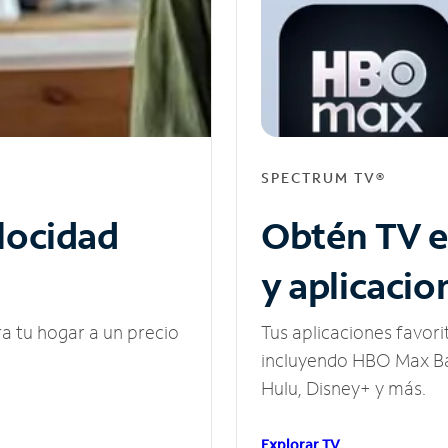
SPECTRUM TV®
elocidad
Obtén TV e
y aplicacio
ra tu hogar a un precio
Tus aplicaciones favori
incluyendo HBO Max Ba
Hulu, Disney+ y más.
Explorar TV