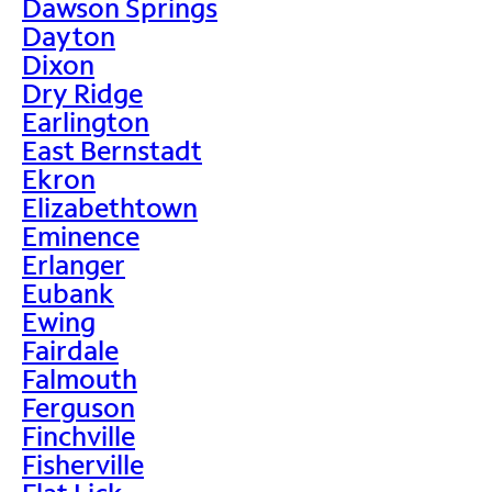
Dawson Springs
Dayton
Dixon
Dry Ridge
Earlington
East Bernstadt
Ekron
Elizabethtown
Eminence
Erlanger
Eubank
Ewing
Fairdale
Falmouth
Ferguson
Finchville
Fisherville