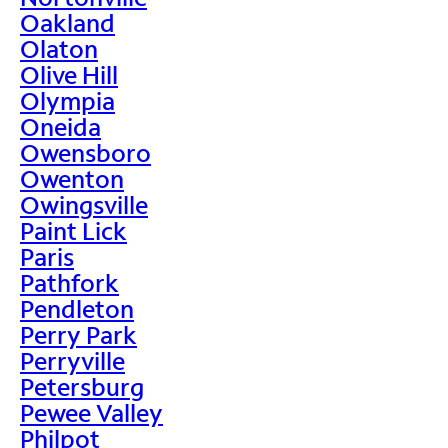
Oakland
Olaton
Olive Hill
Olympia
Oneida
Owensboro
Owenton
Owingsville
Paint Lick
Paris
Pathfork
Pendleton
Perry Park
Perryville
Petersburg
Pewee Valley
Philpot