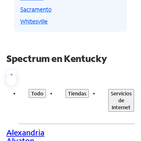
Sacramento
Whitesville
Spectrum en
Kentucky
<
Todo
Tiendas
Servicios
de
Internet
Alexandria
>
Alvaton