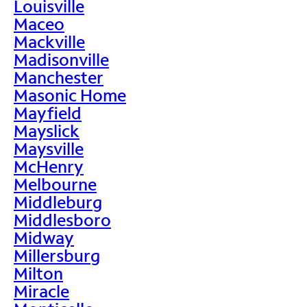
Louisville
Maceo
Mackville
Madisonville
Manchester
Masonic Home
Mayfield
Mayslick
Maysville
McHenry
Melbourne
Middleburg
Middlesboro
Midway
Millersburg
Milton
Miracle