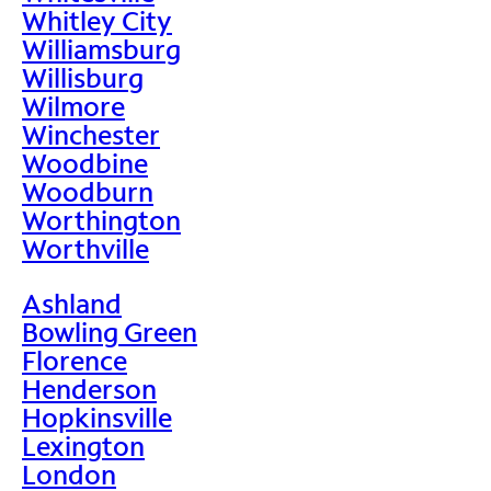
Whitley City
Williamsburg
Willisburg
Wilmore
Winchester
Woodbine
Woodburn
Worthington
Worthville
Ashland
Bowling Green
Florence
Henderson
Hopkinsville
Lexington
London