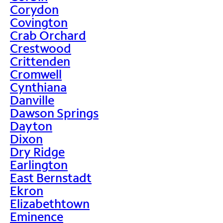
Corydon
Covington
Crab Orchard
Crestwood
Crittenden
Cromwell
Cynthiana
Danville
Dawson Springs
Dayton
Dixon
Dry Ridge
Earlington
East Bernstadt
Ekron
Elizabethtown
Eminence