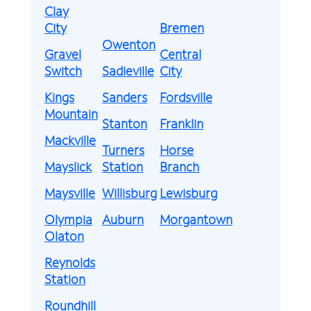
Clay
City
Bremen
Owenton
Gravel
Central
Switch
Sadieville
City
Kings
Sanders
Fordsville
Mountain
Stanton
Franklin
Mackville
Turners
Horse
Mayslick
Station
Branch
Maysville
Willisburg
Lewisburg
Olympia
Auburn
Morgantown
Olaton
Reynolds
Station
Roundhill