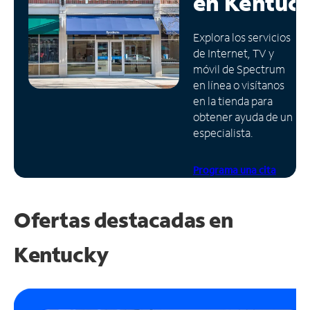
en
Kentuc
Administrar
Explora los servicios
cuenta
de Internet, TV y
Encuentra
móvil de Spectrum
una
en línea o visítanos
tienda
en la tienda para
obtener ayuda de un
especialista.
Programa una cita
Ofertas destacadas en
Kentucky