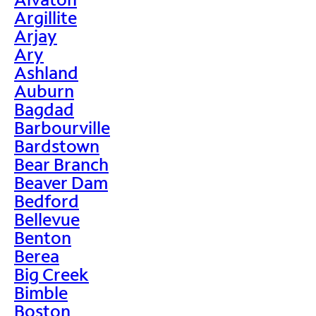
Argillite
Arjay
Ary
Ashland
Auburn
Bagdad
Barbourville
Bardstown
Bear Branch
Beaver Dam
Bedford
Bellevue
Benton
Berea
Big Creek
Bimble
Boston