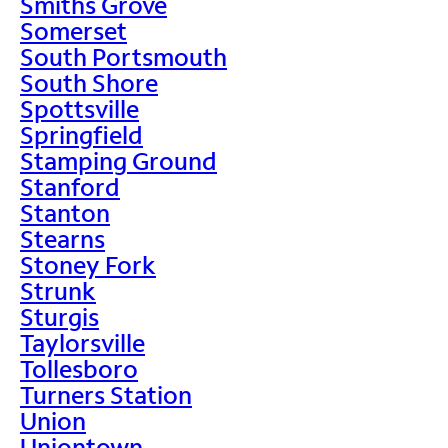
Smiths Grove
Somerset
South Portsmouth
South Shore
Spottsville
Springfield
Stamping Ground
Stanford
Stanton
Stearns
Stoney Fork
Strunk
Sturgis
Taylorsville
Tollesboro
Turners Station
Union
Uniontown