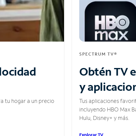
SPECTRUM TV®
elocidad
Obtén TV e
y aplicacio
ra tu hogar a un precio
Tus aplicaciones favori
incluyendo HBO Max Ba
Hulu, Disney+ y más.
Explorar TV