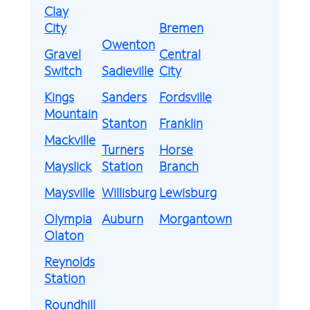
Clay
City
Bremen
Owenton
Gravel
Central
Switch
Sadieville
City
Kings
Sanders
Fordsville
Mountain
Stanton
Franklin
Mackville
Turners
Horse
Mayslick
Station
Branch
Maysville
Willisburg
Lewisburg
Olympia
Auburn
Morgantown
Olaton
Reynolds
Station
Roundhill