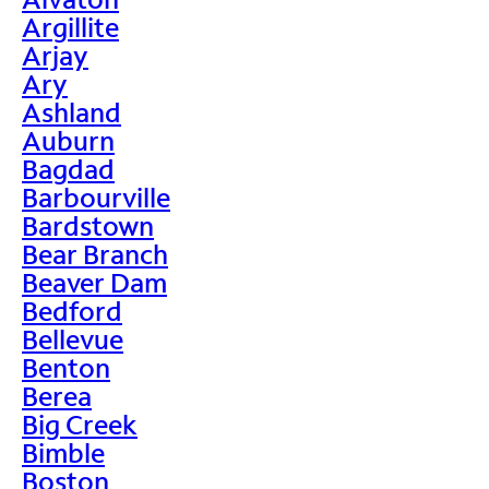
Argillite
Arjay
Ary
Ashland
Auburn
Bagdad
Barbourville
Bardstown
Bear Branch
Beaver Dam
Bedford
Bellevue
Benton
Berea
Big Creek
Bimble
Boston