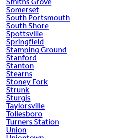
Smiths Grove
Somerset
South Portsmouth
South Shore
Spottsville
Springfield
Stamping Ground
Stanford
Stanton
Stearns
Stoney Fork
Strunk
Sturgis
Taylorsville
Tollesboro
Turners Station
Union
Uniontown