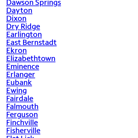
Dawson Springs
Dayton
Dixon
Dry Ridge
Earlington
East Bernstadt
Ekron
Elizabethtown
Eminence
Erlanger
Eubank
Ewing
Fairdale
Falmouth
Ferguson
Finchville
Fisherville