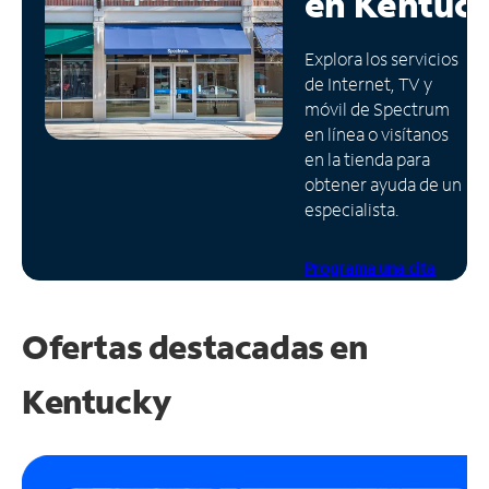
en
Kentuc
Administrar
Explora los servicios
cuenta
de Internet, TV y
Encuentra
móvil de Spectrum
una
en línea o visítanos
tienda
en la tienda para
obtener ayuda de un
especialista.
Programa una cita
Ofertas destacadas en
Kentucky