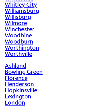
Whitley City
Williamsburg
Willisburg
Wilmore
Winchester
Woodbine
Woodburn
Worthington
Worthville
Ashland
Bowling Green
Florence
Henderson
Hopkinsville
Lexington
London