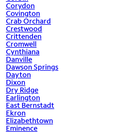
Corydon
Covington
Crab Orchard
Crestwood
Crittenden
Cromwell
Cynthiana
Danville
Dawson Springs
Dayton
Dixon
Dry Ridge
Earlington
East Bernstadt
Ekron
Elizabethtown
Eminence