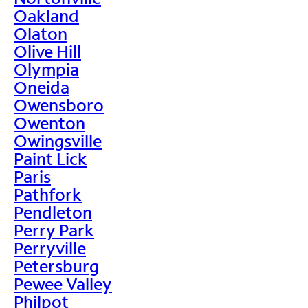
Oakland
Olaton
Olive Hill
Olympia
Oneida
Owensboro
Owenton
Owingsville
Paint Lick
Paris
Pathfork
Pendleton
Perry Park
Perryville
Petersburg
Pewee Valley
Philpot