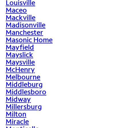
Louisville
Maceo
Mackville
Madisonville
Manchester
Masonic Home
Mayfield
Mayslick
Maysville
McHenry
Melbourne
Middleburg
Middlesboro
Midway
Millersburg
Milton
Miracle