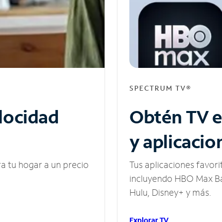
SPECTRUM TV®
elocidad
Obtén TV e
y aplicacio
ra tu hogar a un precio
Tus aplicaciones favori
incluyendo HBO Max Ba
Hulu, Disney+ y más.
Explorar TV