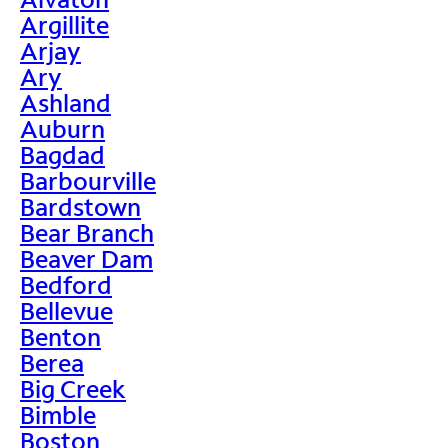
Argillite
Arjay
Ary
Ashland
Auburn
Bagdad
Barbourville
Bardstown
Bear Branch
Beaver Dam
Bedford
Bellevue
Benton
Berea
Big Creek
Bimble
Boston