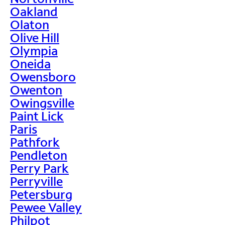
Oakland
Olaton
Olive Hill
Olympia
Oneida
Owensboro
Owenton
Owingsville
Paint Lick
Paris
Pathfork
Pendleton
Perry Park
Perryville
Petersburg
Pewee Valley
Philpot