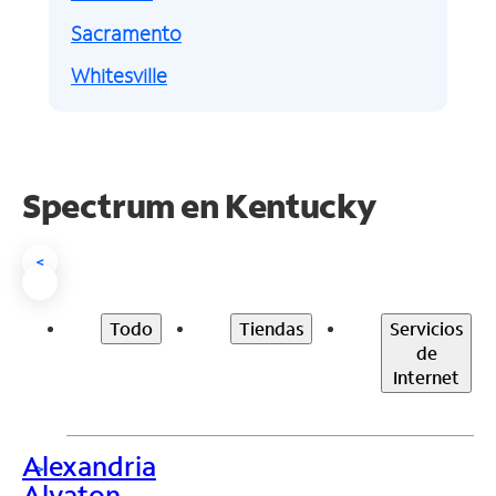
Sacramento
Whitesville
Spectrum en
Kentucky
<
Todo
Tiendas
Servicios
de
Internet
Alexandria
>
Alvaton