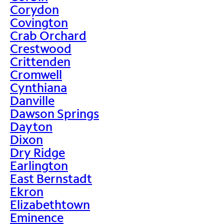
Corydon
Covington
Crab Orchard
Crestwood
Crittenden
Cromwell
Cynthiana
Danville
Dawson Springs
Dayton
Dixon
Dry Ridge
Earlington
East Bernstadt
Ekron
Elizabethtown
Eminence