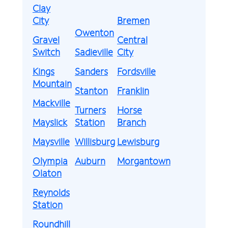
Clay
City
Bremen
Owenton
Gravel
Central
Switch
Sadieville
City
Kings
Sanders
Fordsville
Mountain
Stanton
Franklin
Mackville
Turners
Horse
Mayslick
Station
Branch
Maysville
Willisburg
Lewisburg
Olympia
Auburn
Morgantown
Olaton
Reynolds
Station
Roundhill