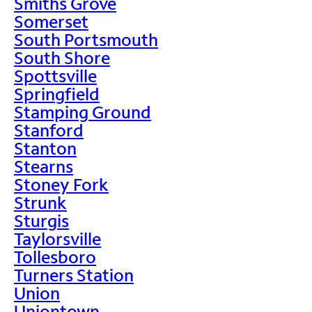
Smiths Grove
Somerset
South Portsmouth
South Shore
Spottsville
Springfield
Stamping Ground
Stanford
Stanton
Stearns
Stoney Fork
Strunk
Sturgis
Taylorsville
Tollesboro
Turners Station
Union
Uniontown