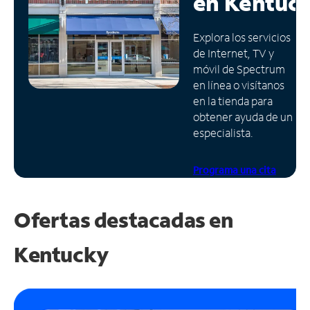
en
Kentuc
Administrar
Explora los servicios
cuenta
de Internet, TV y
Encuentra
móvil de Spectrum
una
en línea o visítanos
tienda
en la tienda para
obtener ayuda de un
especialista.
Programa una cita
Ofertas destacadas en
Kentucky