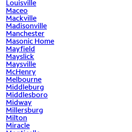
Louisville
Maceo
Mackville
Madisonville
Manchester
Masonic Home
Mayfield
Mayslick
Maysville
McHenry
Melbourne
Middleburg
Middlesboro
Midway
Millersburg
Milton
Miracle