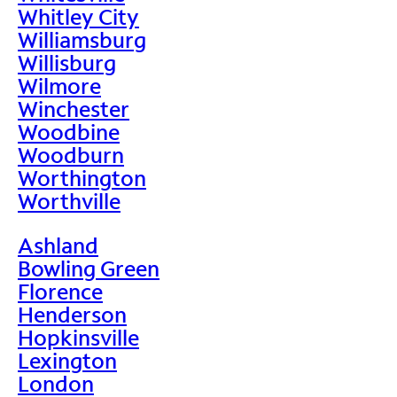
Whitley City
Williamsburg
Willisburg
Wilmore
Winchester
Woodbine
Woodburn
Worthington
Worthville
Ashland
Bowling Green
Florence
Henderson
Hopkinsville
Lexington
London