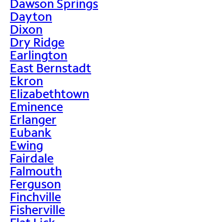
Dawson Springs
Dayton
Dixon
Dry Ridge
Earlington
East Bernstadt
Ekron
Elizabethtown
Eminence
Erlanger
Eubank
Ewing
Fairdale
Falmouth
Ferguson
Finchville
Fisherville