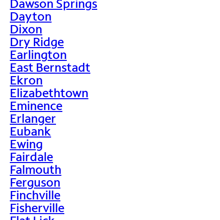
Dawson Springs
Dayton
Dixon
Dry Ridge
Earlington
East Bernstadt
Ekron
Elizabethtown
Eminence
Erlanger
Eubank
Ewing
Fairdale
Falmouth
Ferguson
Finchville
Fisherville