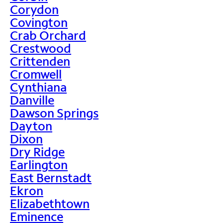
Corydon
Covington
Crab Orchard
Crestwood
Crittenden
Cromwell
Cynthiana
Danville
Dawson Springs
Dayton
Dixon
Dry Ridge
Earlington
East Bernstadt
Ekron
Elizabethtown
Eminence