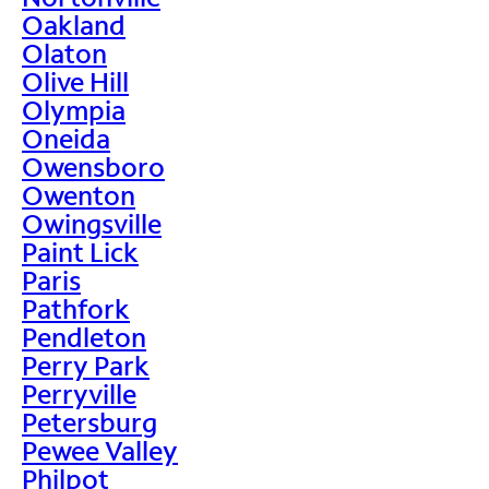
Oakland
Olaton
Olive Hill
Olympia
Oneida
Owensboro
Owenton
Owingsville
Paint Lick
Paris
Pathfork
Pendleton
Perry Park
Perryville
Petersburg
Pewee Valley
Philpot