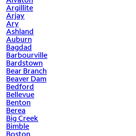
Argillite
Arjay
Ary
Ashland
Auburn
Bagdad
Barbourville
Bardstown
Bear Branch
Beaver Dam
Bedford
Bellevue
Benton
Berea
Big Creek
Bimble
Boston