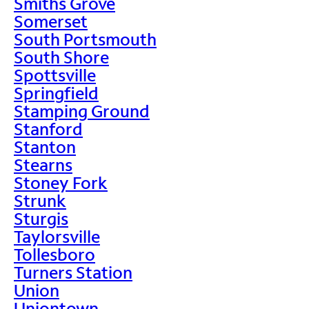
Smiths Grove
Somerset
South Portsmouth
South Shore
Spottsville
Springfield
Stamping Ground
Stanford
Stanton
Stearns
Stoney Fork
Strunk
Sturgis
Taylorsville
Tollesboro
Turners Station
Union
Uniontown