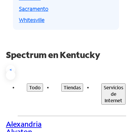
Sacramento
Whitesville
Spectrum en
Kentucky
<
Todo
Tiendas
Servicios
de
Internet
Alexandria
>
Alvaton