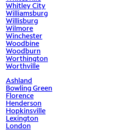
Whitley City
Williamsburg
Willisburg
Wilmore
Winchester
Woodbine
Woodburn
Worthington
Worthville
Ashland
Bowling Green
Florence
Henderson
Hopkinsville
Lexington
London