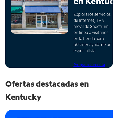
en
Kentuc
Administrar
Explora los servicios
cuenta
de Internet, TV y
Encuentra
móvil de Spectrum
una
en línea o visítanos
tienda
en la tienda para
obtener ayuda de un
especialista.
Programa una cita
Ofertas destacadas en
Kentucky