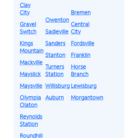
Clay
City
Bremen
Owenton
Gravel
Central
Switch
Sadieville
City
Kings
Sanders
Fordsville
Mountain
Stanton
Franklin
Mackville
Turners
Horse
Mayslick
Station
Branch
Maysville
Willisburg
Lewisburg
Olympia
Auburn
Morgantown
Olaton
Reynolds
Station
Roundhill