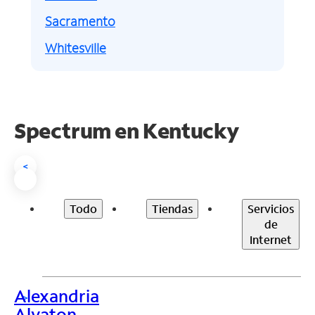
Sacramento
Whitesville
Spectrum en
Kentucky
<
Todo
Tiendas
Servicios
de
Internet
Alexandria
>
Alvaton