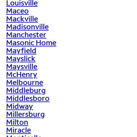
Louisville
Maceo
Mackville
Madisonville
Manchester
Masonic Home
Mayfield
Mayslick
Maysville
McHenry
Melbourne
Middleburg
Middlesboro
Midway
Millersburg
Milton
Miracle