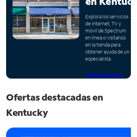
en
Kentuc
Administrar
Explora los servicios
cuenta
de Internet, TV y
Encuentra
móvil de Spectrum
una
en línea o visítanos
tienda
en la tienda para
obtener ayuda de un
especialista.
Programa una cita
Ofertas destacadas en
Kentucky