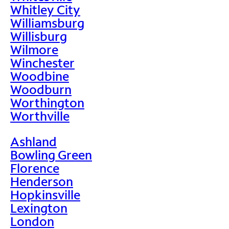
Whitley City
Williamsburg
Willisburg
Wilmore
Winchester
Woodbine
Woodburn
Worthington
Worthville
Ashland
Bowling Green
Florence
Henderson
Hopkinsville
Lexington
London