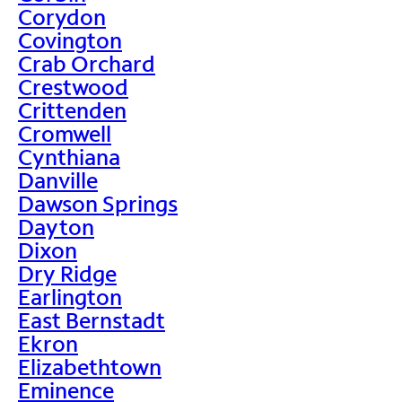
Corydon
Covington
Crab Orchard
Crestwood
Crittenden
Cromwell
Cynthiana
Danville
Dawson Springs
Dayton
Dixon
Dry Ridge
Earlington
East Bernstadt
Ekron
Elizabethtown
Eminence