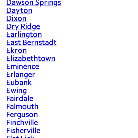
Dawson Springs
Dayton
Dixon
Dry Ridge
Earlington
East Bernstadt
Ekron
Elizabethtown
Eminence
Erlanger
Eubank
Ewing
Fairdale
Falmouth
Ferguson
Finchville
Fisherville