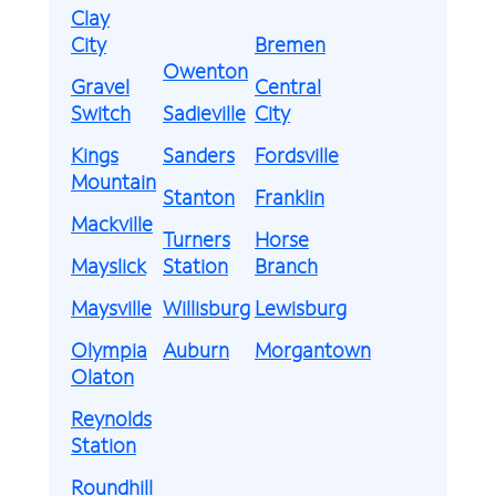
Clay
City
Bremen
Owenton
Gravel
Central
Switch
Sadieville
City
Kings
Sanders
Fordsville
Mountain
Stanton
Franklin
Mackville
Turners
Horse
Mayslick
Station
Branch
Maysville
Willisburg
Lewisburg
Olympia
Auburn
Morgantown
Olaton
Reynolds
Station
Roundhill