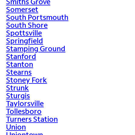
Smiths Grove
Somerset
South Portsmouth
South Shore
Spottsville
Springfield
Stamping Ground
Stanford
Stanton
Stearns
Stoney Fork
Strunk
Sturgis
Taylorsville
Tollesboro
Turners Station
Union
Uniontown