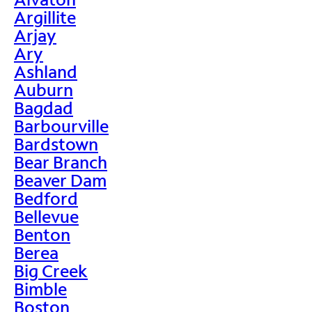
Argillite
Arjay
Ary
Ashland
Auburn
Bagdad
Barbourville
Bardstown
Bear Branch
Beaver Dam
Bedford
Bellevue
Benton
Berea
Big Creek
Bimble
Boston