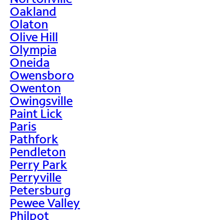
Oakland
Olaton
Olive Hill
Olympia
Oneida
Owensboro
Owenton
Owingsville
Paint Lick
Paris
Pathfork
Pendleton
Perry Park
Perryville
Petersburg
Pewee Valley
Philpot