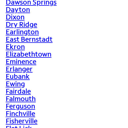
Dawson Springs
Dayton
Dixon
Dry Ridge
Earlington
East Bernstadt
Ekron
Elizabethtown
Eminence
Erlanger
Eubank
Ewing
Fairdale
Falmouth
Ferguson
Finchville
Fisherville