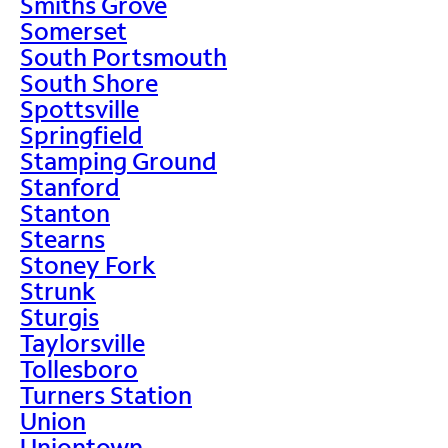
Smiths Grove
Somerset
South Portsmouth
South Shore
Spottsville
Springfield
Stamping Ground
Stanford
Stanton
Stearns
Stoney Fork
Strunk
Sturgis
Taylorsville
Tollesboro
Turners Station
Union
Uniontown