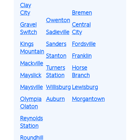
Clay
City
Bremen
Owenton
Gravel
Central
Switch
Sadieville
City
Kings
Sanders
Fordsville
Mountain
Stanton
Franklin
Mackville
Turners
Horse
Mayslick
Station
Branch
Maysville
Willisburg
Lewisburg
Olympia
Auburn
Morgantown
Olaton
Reynolds
Station
Roundhill