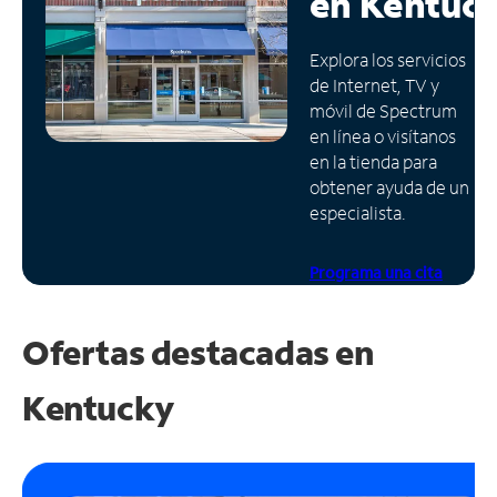
en
Kentuc
Administrar
Explora los servicios
cuenta
de Internet, TV y
Encuentra
móvil de Spectrum
una
en línea o visítanos
tienda
en la tienda para
obtener ayuda de un
especialista.
Programa una cita
Ofertas destacadas en
Kentucky