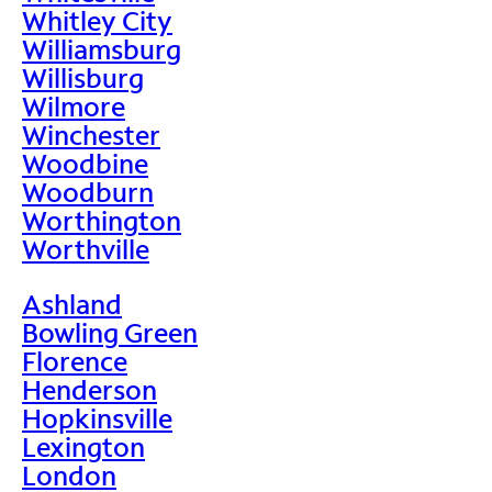
Whitley City
Williamsburg
Willisburg
Wilmore
Winchester
Woodbine
Woodburn
Worthington
Worthville
Ashland
Bowling Green
Florence
Henderson
Hopkinsville
Lexington
London