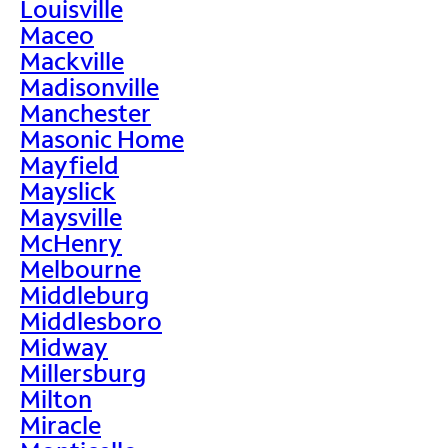
Louisville
Maceo
Mackville
Madisonville
Manchester
Masonic Home
Mayfield
Mayslick
Maysville
McHenry
Melbourne
Middleburg
Middlesboro
Midway
Millersburg
Milton
Miracle