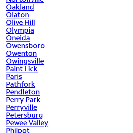
Oakland
Olaton
Olive Hill
Olympia
Oneida
Owensboro
Owenton
Owingsville
Paint Lick
Paris
Pathfork
Pendleton
Perry Park
Perryville
Petersburg
Pewee Valley
Philpot