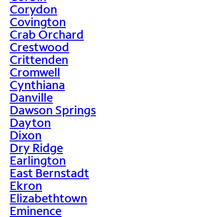
Corydon
Covington
Crab Orchard
Crestwood
Crittenden
Cromwell
Cynthiana
Danville
Dawson Springs
Dayton
Dixon
Dry Ridge
Earlington
East Bernstadt
Ekron
Elizabethtown
Eminence