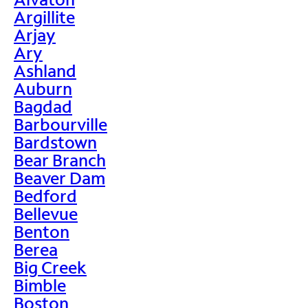
Argillite
Arjay
Ary
Ashland
Auburn
Bagdad
Barbourville
Bardstown
Bear Branch
Beaver Dam
Bedford
Bellevue
Benton
Berea
Big Creek
Bimble
Boston