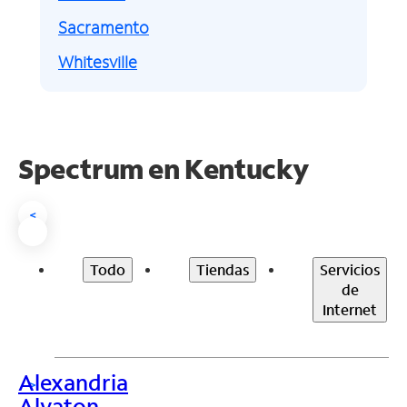
Sacramento
Whitesville
Spectrum en
Kentucky
<
Todo
Tiendas
Servicios
de
Internet
Alexandria
>
Alvaton