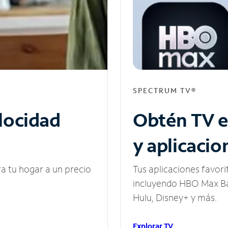
SPECTRUM TV®
elocidad
Obtén TV e
y aplicacio
ra tu hogar a un precio
Tus aplicaciones favori
incluyendo HBO Max Ba
Hulu, Disney+ y más.
Explorar TV