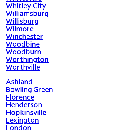
Whitley City
Williamsburg
Willisburg
Wilmore
Winchester
Woodbine
Woodburn
Worthington
Worthville
Ashland
Bowling Green
Florence
Henderson
Hopkinsville
Lexington
London