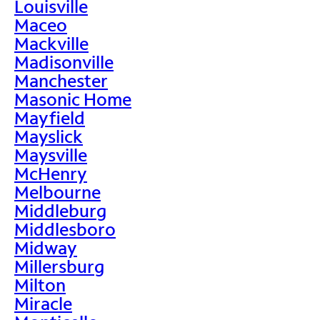
Louisville
Maceo
Mackville
Madisonville
Manchester
Masonic Home
Mayfield
Mayslick
Maysville
McHenry
Melbourne
Middleburg
Middlesboro
Midway
Millersburg
Milton
Miracle