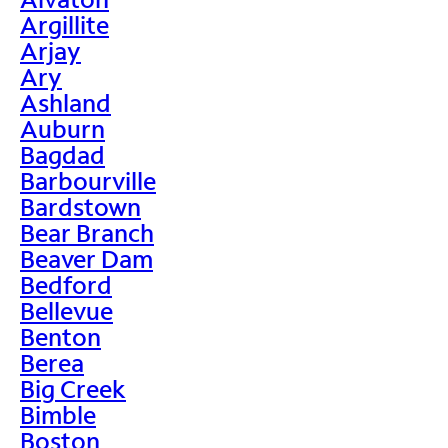
Argillite
Arjay
Ary
Ashland
Auburn
Bagdad
Barbourville
Bardstown
Bear Branch
Beaver Dam
Bedford
Bellevue
Benton
Berea
Big Creek
Bimble
Boston