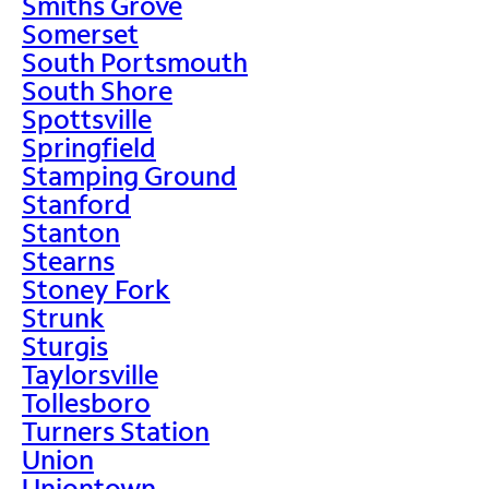
Smiths Grove
Somerset
South Portsmouth
South Shore
Spottsville
Springfield
Stamping Ground
Stanford
Stanton
Stearns
Stoney Fork
Strunk
Sturgis
Taylorsville
Tollesboro
Turners Station
Union
Uniontown