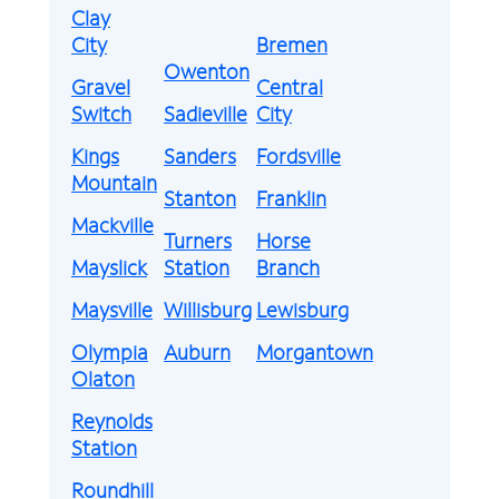
Clay
City
Bremen
Owenton
Gravel
Central
Switch
Sadieville
City
Kings
Sanders
Fordsville
Mountain
Stanton
Franklin
Mackville
Turners
Horse
Mayslick
Station
Branch
Maysville
Willisburg
Lewisburg
Olympia
Auburn
Morgantown
Olaton
Reynolds
Station
Roundhill