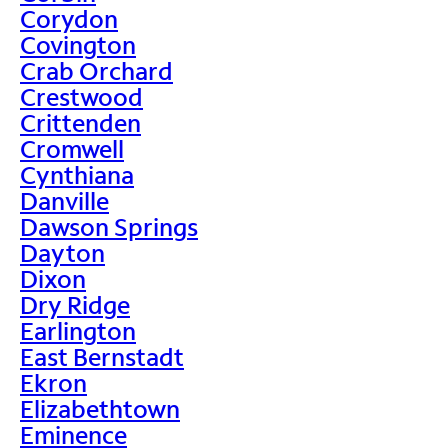
Corydon
Covington
Crab Orchard
Crestwood
Crittenden
Cromwell
Cynthiana
Danville
Dawson Springs
Dayton
Dixon
Dry Ridge
Earlington
East Bernstadt
Ekron
Elizabethtown
Eminence