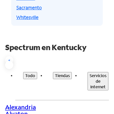
Sacramento
Whitesville
Spectrum en
Kentucky
<
Todo
Tiendas
Servicios
de
Internet
Alexandria
>
Alvaton