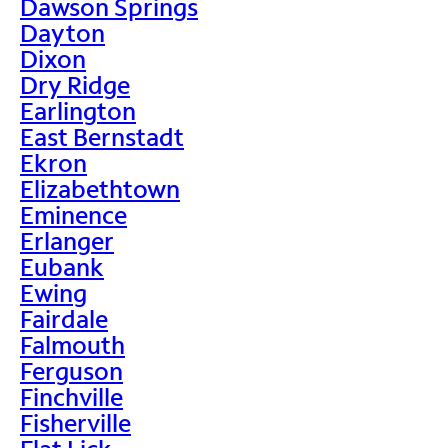
Dawson Springs
Dayton
Dixon
Dry Ridge
Earlington
East Bernstadt
Ekron
Elizabethtown
Eminence
Erlanger
Eubank
Ewing
Fairdale
Falmouth
Ferguson
Finchville
Fisherville