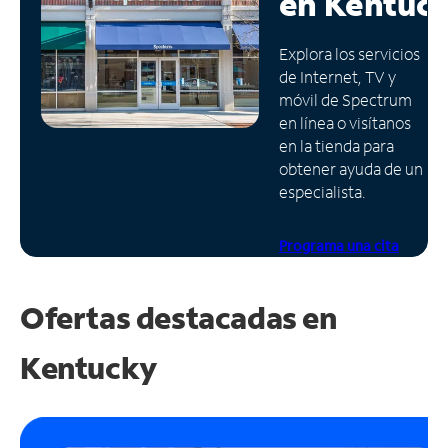
en
Kentuc
Administrar
Explora los servicios
cuenta
de Internet, TV y
Encuentra
móvil de Spectrum
una
en línea o visítanos
tienda
en la tienda para
obtener ayuda de un
especialista.
Programa una cita
Ofertas destacadas en
Kentucky