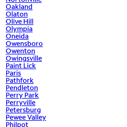
Oakland
Olaton
Olive Hill
Olympia
Oneida
Owensboro
Owenton
Owingsville
Paint Lick
Paris
Pathfork
Pendleton
Perry Park
Perryville
Petersburg
Pewee Valley
Philpot