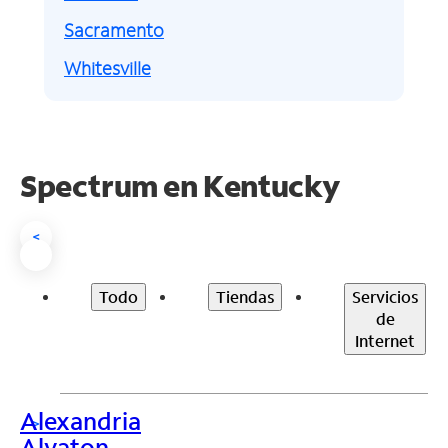
Sacramento
Whitesville
Spectrum en
Kentucky
<
Todo
Tiendas
Servicios
de
Internet
Alexandria
>
Alvaton