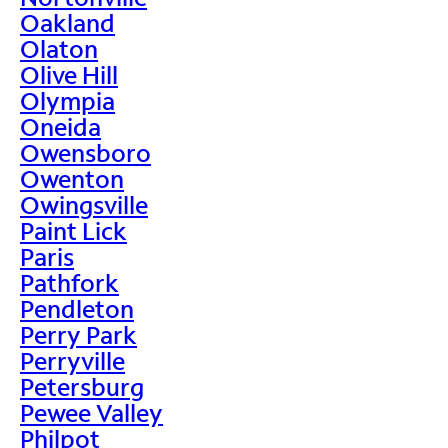
Oakland
Olaton
Olive Hill
Olympia
Oneida
Owensboro
Owenton
Owingsville
Paint Lick
Paris
Pathfork
Pendleton
Perry Park
Perryville
Petersburg
Pewee Valley
Philpot