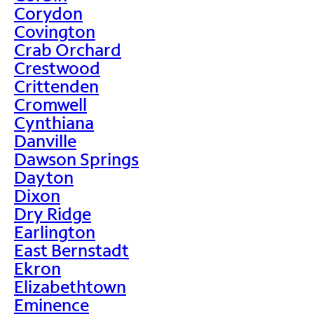
Corydon
Covington
Crab Orchard
Crestwood
Crittenden
Cromwell
Cynthiana
Danville
Dawson Springs
Dayton
Dixon
Dry Ridge
Earlington
East Bernstadt
Ekron
Elizabethtown
Eminence