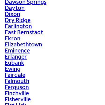
Dawson Springs
Dayton
Dixon
Dry Ridge
Earlington
East Bernstadt
Ekron
Elizabethtown
Eminence
Erlanger
Eubank
Ewing
Fairdale
Falmouth
Ferguson
Finchville
Fisherville