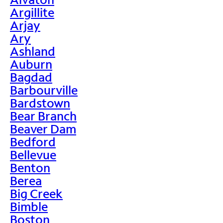
Argillite
Arjay
Ary
Ashland
Auburn
Bagdad
Barbourville
Bardstown
Bear Branch
Beaver Dam
Bedford
Bellevue
Benton
Berea
Big Creek
Bimble
Boston