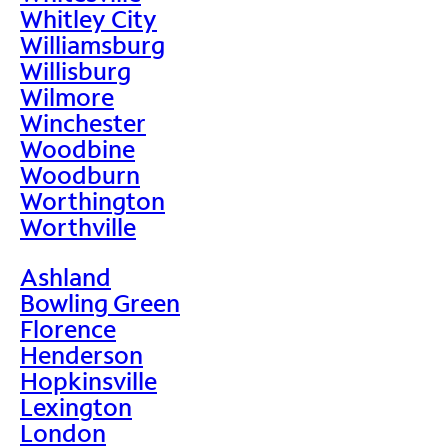
Whitley City
Williamsburg
Willisburg
Wilmore
Winchester
Woodbine
Woodburn
Worthington
Worthville
Ashland
Bowling Green
Florence
Henderson
Hopkinsville
Lexington
London