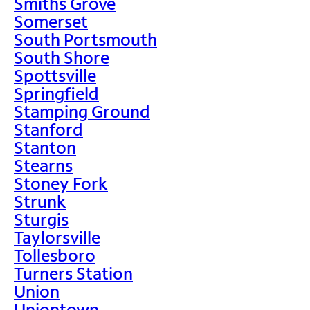
Smiths Grove
Somerset
South Portsmouth
South Shore
Spottsville
Springfield
Stamping Ground
Stanford
Stanton
Stearns
Stoney Fork
Strunk
Sturgis
Taylorsville
Tollesboro
Turners Station
Union
Uniontown