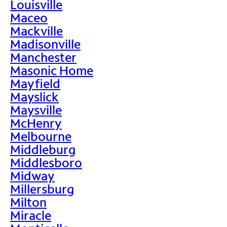
Louisville
Maceo
Mackville
Madisonville
Manchester
Masonic Home
Mayfield
Mayslick
Maysville
McHenry
Melbourne
Middleburg
Middlesboro
Midway
Millersburg
Milton
Miracle