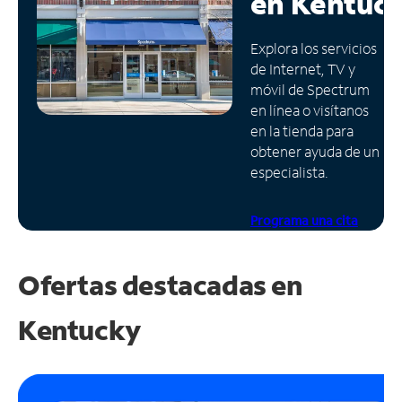
en
Kentuc
Administrar
Explora los servicios
cuenta
de Internet, TV y
Encuentra
móvil de Spectrum
una
en línea o visítanos
tienda
en la tienda para
obtener ayuda de un
especialista.
Programa una cita
Ofertas destacadas en
Kentucky