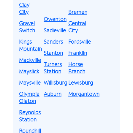
Clay
City
Bremen
Owenton
Gravel
Central
Switch
Sadieville
City
Kings
Sanders
Fordsville
Mountain
Stanton
Franklin
Mackville
Turners
Horse
Mayslick
Station
Branch
Maysville
Willisburg
Lewisburg
Olympia
Auburn
Morgantown
Olaton
Reynolds
Station
Roundhill