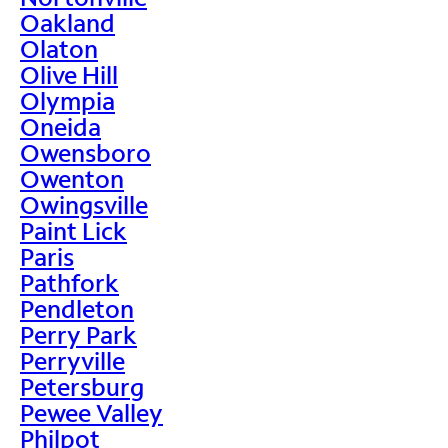
Oakland
Olaton
Olive Hill
Olympia
Oneida
Owensboro
Owenton
Owingsville
Paint Lick
Paris
Pathfork
Pendleton
Perry Park
Perryville
Petersburg
Pewee Valley
Philpot