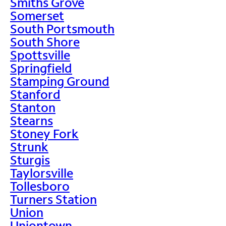
Smiths Grove
Somerset
South Portsmouth
South Shore
Spottsville
Springfield
Stamping Ground
Stanford
Stanton
Stearns
Stoney Fork
Strunk
Sturgis
Taylorsville
Tollesboro
Turners Station
Union
Uniontown