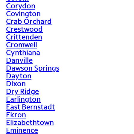
Corydon
Covington
Crab Orchard
Crestwood
Crittenden
Cromwell
Cynthiana
Danville
Dawson Springs
Dayton
Dixon
Dry Ridge
Earlington
East Bernstadt
Ekron
Elizabethtown
Eminence