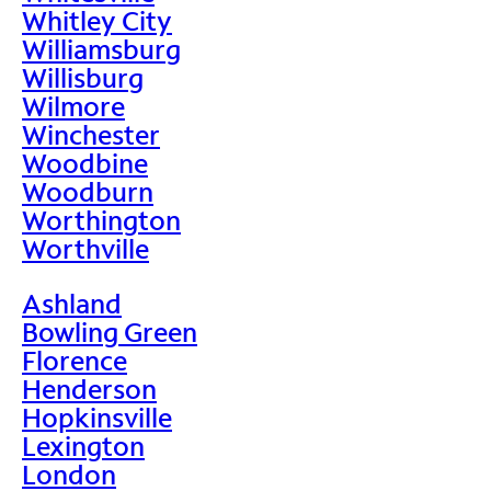
Whitley City
Williamsburg
Willisburg
Wilmore
Winchester
Woodbine
Woodburn
Worthington
Worthville
Ashland
Bowling Green
Florence
Henderson
Hopkinsville
Lexington
London