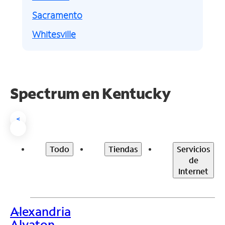
Sacramento
Whitesville
Spectrum en
Kentucky
<
Todo
Tiendas
Servicios
de
Internet
Alexandria
>
Alvaton