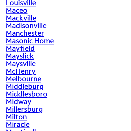
Louisville
Maceo
Mackville
Madisonville
Manchester
Masonic Home
Mayfield
Mayslick
Maysville
McHenry
Melbourne
Middleburg
Middlesboro
Midway
Millersburg
Milton
Miracle