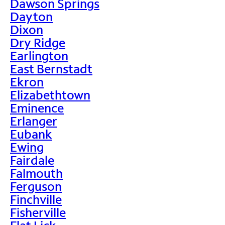
Dawson Springs
Dayton
Dixon
Dry Ridge
Earlington
East Bernstadt
Ekron
Elizabethtown
Eminence
Erlanger
Eubank
Ewing
Fairdale
Falmouth
Ferguson
Finchville
Fisherville