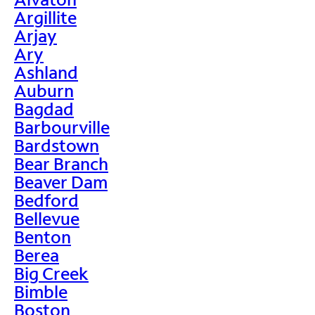
Argillite
Arjay
Ary
Ashland
Auburn
Bagdad
Barbourville
Bardstown
Bear Branch
Beaver Dam
Bedford
Bellevue
Benton
Berea
Big Creek
Bimble
Boston