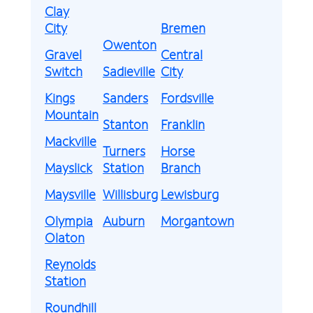
Clay
City
Bremen
Owenton
Gravel
Central
Switch
Sadieville
City
Kings
Sanders
Fordsville
Mountain
Stanton
Franklin
Mackville
Turners
Horse
Mayslick
Station
Branch
Maysville
Willisburg
Lewisburg
Olympia
Auburn
Morgantown
Olaton
Reynolds
Station
Roundhill