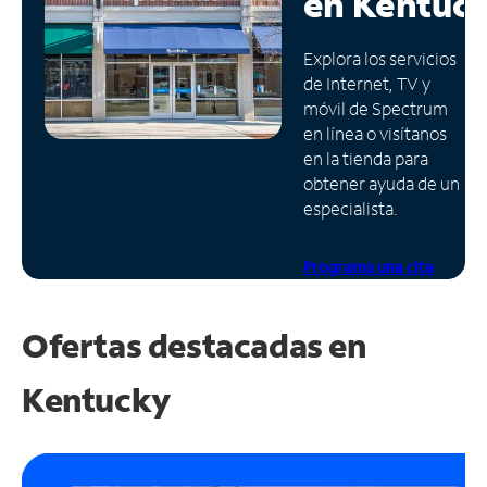
en
Kentuc
Administrar
Explora los servicios
cuenta
de Internet, TV y
Encuentra
móvil de Spectrum
una
en línea o visítanos
tienda
en la tienda para
obtener ayuda de un
especialista.
Programa una cita
Ofertas destacadas en
Kentucky