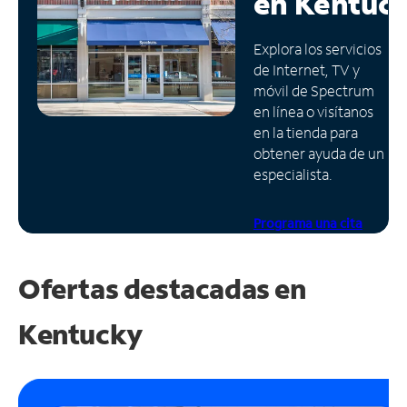
en
Kentuc
Administrar
Explora los servicios
cuenta
de Internet, TV y
Encuentra
móvil de Spectrum
una
en línea o visítanos
tienda
en la tienda para
obtener ayuda de un
especialista.
Programa una cita
Ofertas destacadas en
Kentucky