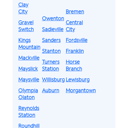
Clay
City
Bremen
Owenton
Gravel
Central
Switch
Sadieville
City
Kings
Sanders
Fordsville
Mountain
Stanton
Franklin
Mackville
Turners
Horse
Mayslick
Station
Branch
Maysville
Willisburg
Lewisburg
Olympia
Auburn
Morgantown
Olaton
Reynolds
Station
Roundhill