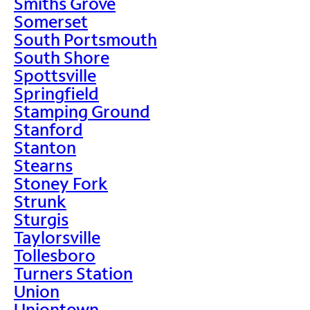
Smiths Grove
Somerset
South Portsmouth
South Shore
Spottsville
Springfield
Stamping Ground
Stanford
Stanton
Stearns
Stoney Fork
Strunk
Sturgis
Taylorsville
Tollesboro
Turners Station
Union
Uniontown