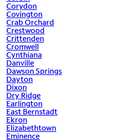
Corydon
Covington
Crab Orchard
Crestwood
Crittenden
Cromwell
Cynthiana
Danville
Dawson Springs
Dayton
Dixon
Dry Ridge
Earlington
East Bernstadt
Ekron
Elizabethtown
Eminence