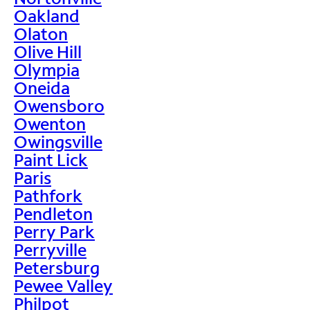
Oakland
Olaton
Olive Hill
Olympia
Oneida
Owensboro
Owenton
Owingsville
Paint Lick
Paris
Pathfork
Pendleton
Perry Park
Perryville
Petersburg
Pewee Valley
Philpot