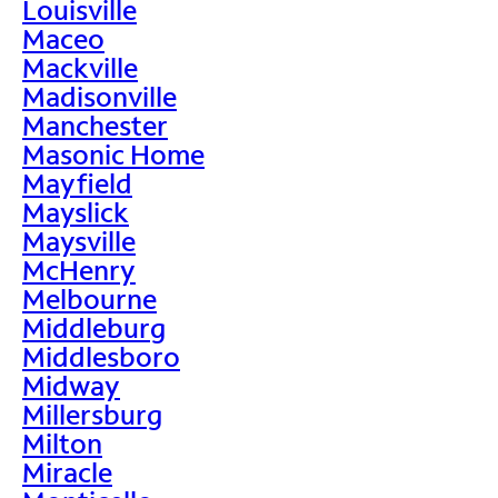
Louisville
Maceo
Mackville
Madisonville
Manchester
Masonic Home
Mayfield
Mayslick
Maysville
McHenry
Melbourne
Middleburg
Middlesboro
Midway
Millersburg
Milton
Miracle