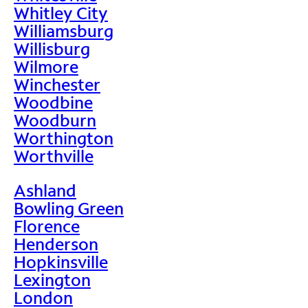
Whitley City
Williamsburg
Willisburg
Wilmore
Winchester
Woodbine
Woodburn
Worthington
Worthville
Ashland
Bowling Green
Florence
Henderson
Hopkinsville
Lexington
London