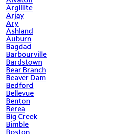
Argillite
Arjay
Ary
Ashland
Auburn
Bagdad
Barbourville
Bardstown
Bear Branch
Beaver Dam
Bedford
Bellevue
Benton
Berea
Big Creek
Bimble
Boston