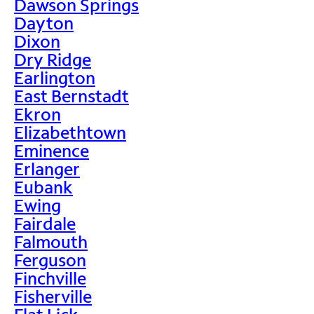
Dawson Springs
Dayton
Dixon
Dry Ridge
Earlington
East Bernstadt
Ekron
Elizabethtown
Eminence
Erlanger
Eubank
Ewing
Fairdale
Falmouth
Ferguson
Finchville
Fisherville