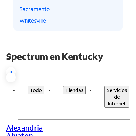
Sacramento
Whitesville
Spectrum en
Kentucky
<
Todo
Tiendas
Servicios
de
Internet
Alexandria
>
Alvaton