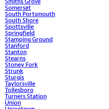
Smiths Grove
Somerset
South Portsmouth
South Shore
Spottsville
Springfield
Stamping Ground
Stanford
Stanton
Stearns
Stoney Fork
Strunk
Sturgis
Taylorsville
Tollesboro
Turners Station
Union
Uniontown