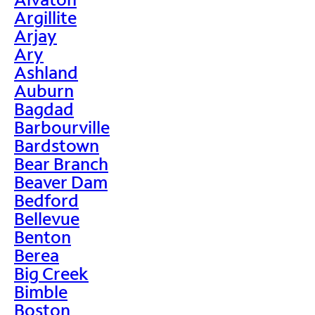
Argillite
Arjay
Ary
Ashland
Auburn
Bagdad
Barbourville
Bardstown
Bear Branch
Beaver Dam
Bedford
Bellevue
Benton
Berea
Big Creek
Bimble
Boston