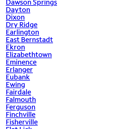
Dawson Springs
Dayton
Dixon
Dry Ridge
Earlington
East Bernstadt
Ekron
Elizabethtown
Eminence
Erlanger
Eubank
Ewing
Fairdale
Falmouth
Ferguson
Finchville
Fisherville