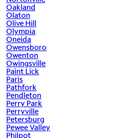
Oakland
Olaton
Olive Hill
Olympia
Oneida
Owensboro
Owenton
Owingsville
Paint Lick
Paris
Pathfork
Pendleton
Perry Park
Perryville
Petersburg
Pewee Valley
Philpot