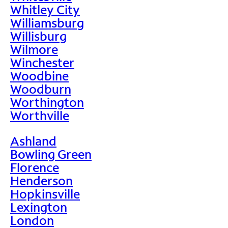
Whitley City
Williamsburg
Willisburg
Wilmore
Winchester
Woodbine
Woodburn
Worthington
Worthville
Ashland
Bowling Green
Florence
Henderson
Hopkinsville
Lexington
London