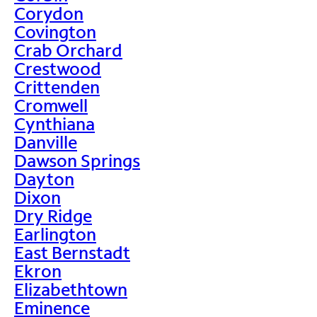
Corydon
Covington
Crab Orchard
Crestwood
Crittenden
Cromwell
Cynthiana
Danville
Dawson Springs
Dayton
Dixon
Dry Ridge
Earlington
East Bernstadt
Ekron
Elizabethtown
Eminence