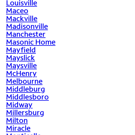
Louisville
Maceo
Mackville
Madisonville
Manchester
Masonic Home
Mayfield
Mayslick
Maysville
McHenry
Melbourne
Middleburg
Middlesboro
Midway
Millersburg
Milton
Miracle