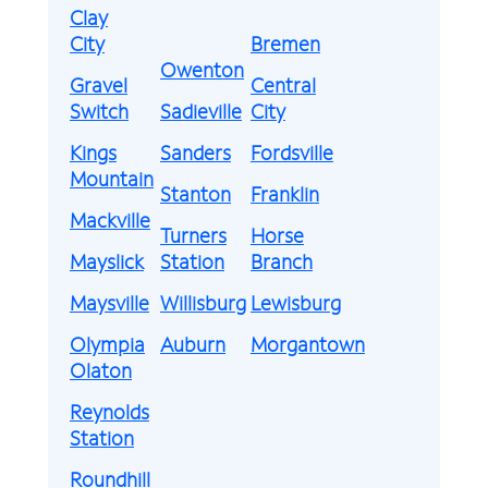
Clay
City
Bremen
Owenton
Gravel
Central
Switch
Sadieville
City
Kings
Sanders
Fordsville
Mountain
Stanton
Franklin
Mackville
Turners
Horse
Mayslick
Station
Branch
Maysville
Willisburg
Lewisburg
Olympia
Auburn
Morgantown
Olaton
Reynolds
Station
Roundhill