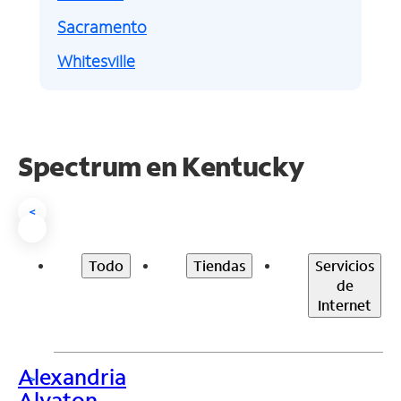
Sacramento
Whitesville
Spectrum en
Kentucky
<
Todo
Tiendas
Servicios
de
Internet
Alexandria
>
Alvaton