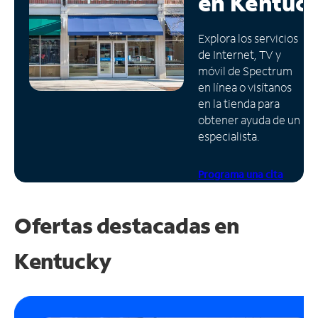
en
Kentuc
Administrar
Explora los servicios
cuenta
de Internet, TV y
Encuentra
móvil de Spectrum
una
en línea o visítanos
tienda
en la tienda para
obtener ayuda de un
especialista.
Programa una cita
Ofertas destacadas en
Kentucky