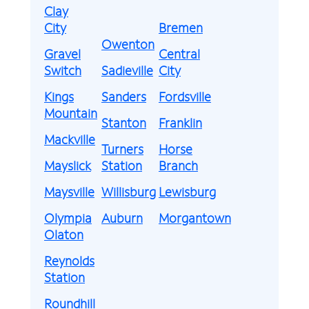
Clay
City
Bremen
Owenton
Gravel
Central
Switch
Sadieville
City
Kings
Sanders
Fordsville
Mountain
Stanton
Franklin
Mackville
Turners
Horse
Mayslick
Station
Branch
Maysville
Willisburg
Lewisburg
Olympia
Auburn
Morgantown
Olaton
Reynolds
Station
Roundhill