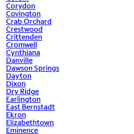
Corydon
Covington
Crab Orchard
Crestwood
Crittenden
Cromwell
Cynthiana
Danville
Dawson Springs
Dayton
Dixon
Dry Ridge
Earlington
East Bernstadt
Ekron
Elizabethtown
Eminence