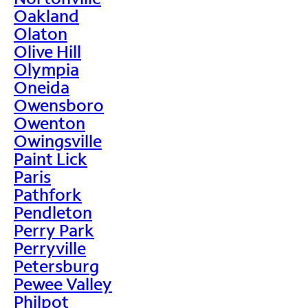
Oakland
Olaton
Olive Hill
Olympia
Oneida
Owensboro
Owenton
Owingsville
Paint Lick
Paris
Pathfork
Pendleton
Perry Park
Perryville
Petersburg
Pewee Valley
Philpot