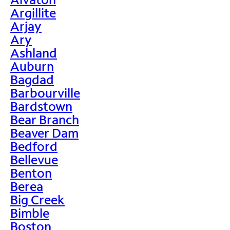
Argillite
Arjay
Ary
Ashland
Auburn
Bagdad
Barbourville
Bardstown
Bear Branch
Beaver Dam
Bedford
Bellevue
Benton
Berea
Big Creek
Bimble
Boston