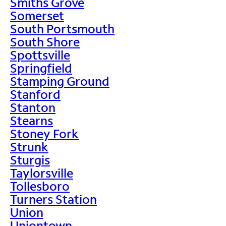
Smiths Grove
Somerset
South Portsmouth
South Shore
Spottsville
Springfield
Stamping Ground
Stanford
Stanton
Stearns
Stoney Fork
Strunk
Sturgis
Taylorsville
Tollesboro
Turners Station
Union
Uniontown