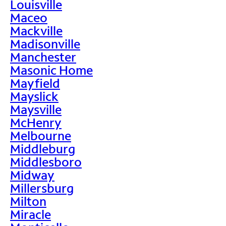
Louisville
Maceo
Mackville
Madisonville
Manchester
Masonic Home
Mayfield
Mayslick
Maysville
McHenry
Melbourne
Middleburg
Middlesboro
Midway
Millersburg
Milton
Miracle