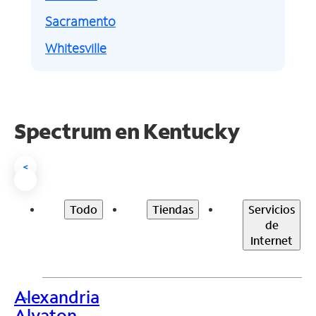
Sacramento
Whitesville
Spectrum en
Kentucky
<
Todo
Tiendas
Servicios
de
Internet
Alexandria
>
Alvaton