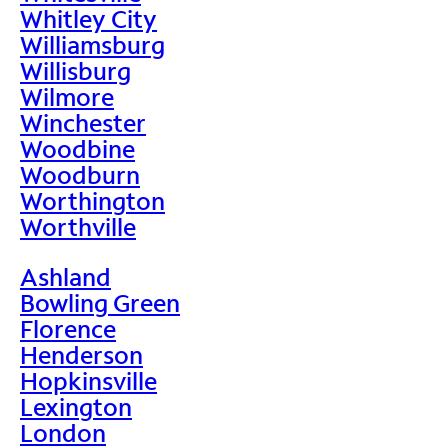
Whitley City
Williamsburg
Willisburg
Wilmore
Winchester
Woodbine
Woodburn
Worthington
Worthville
Ashland
Bowling Green
Florence
Henderson
Hopkinsville
Lexington
London