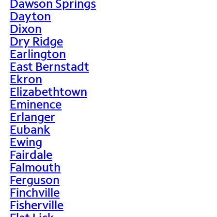
Dawson Springs
Dayton
Dixon
Dry Ridge
Earlington
East Bernstadt
Ekron
Elizabethtown
Eminence
Erlanger
Eubank
Ewing
Fairdale
Falmouth
Ferguson
Finchville
Fisherville