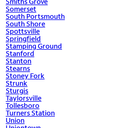
Smiths Grove
Somerset
South Portsmouth
South Shore
Spottsville
Springfield
Stamping Ground
Stanford
Stanton
Stearns
Stoney Fork
Strunk
Sturgis
Taylorsville
Tollesboro
Turners Station
Union
Uniontown