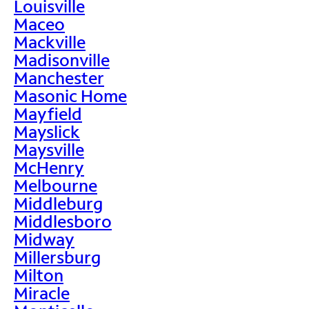
Louisville
Maceo
Mackville
Madisonville
Manchester
Masonic Home
Mayfield
Mayslick
Maysville
McHenry
Melbourne
Middleburg
Middlesboro
Midway
Millersburg
Milton
Miracle