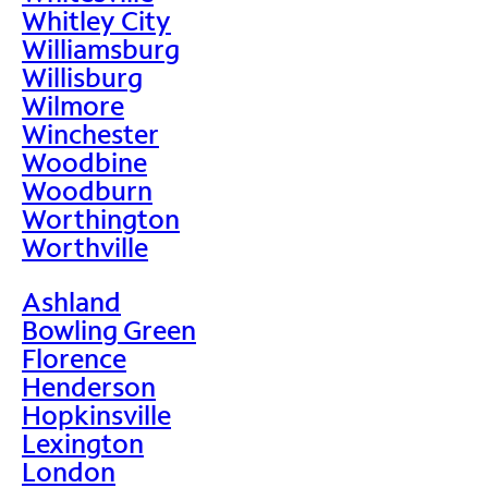
Whitley City
Williamsburg
Willisburg
Wilmore
Winchester
Woodbine
Woodburn
Worthington
Worthville
Ashland
Bowling Green
Florence
Henderson
Hopkinsville
Lexington
London