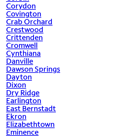
Corydon
Covington
Crab Orchard
Crestwood
Crittenden
Cromwell
Cynthiana
Danville
Dawson Springs
Dayton
Dixon
Dry Ridge
Earlington
East Bernstadt
Ekron
Elizabethtown
Eminence