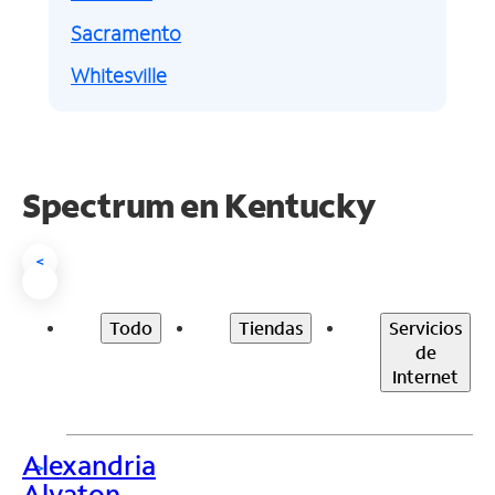
Sacramento
Whitesville
Spectrum en
Kentucky
<
Todo
Tiendas
Servicios
de
Internet
Alexandria
>
Alvaton