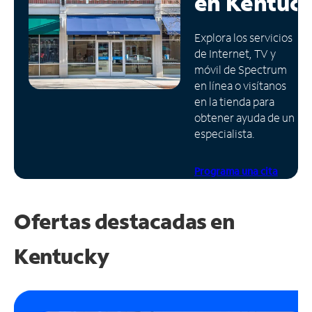
en
Kentuc
Administrar
Explora los servicios
cuenta
de Internet, TV y
Encuentra
móvil de Spectrum
una
en línea o visítanos
tienda
en la tienda para
obtener ayuda de un
especialista.
Programa una cita
Ofertas destacadas en
Kentucky