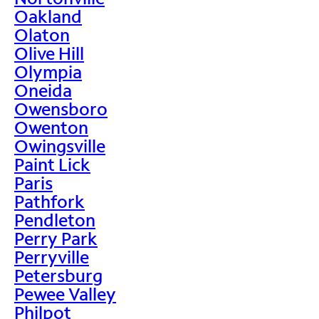
Oakland
Olaton
Olive Hill
Olympia
Oneida
Owensboro
Owenton
Owingsville
Paint Lick
Paris
Pathfork
Pendleton
Perry Park
Perryville
Petersburg
Pewee Valley
Philpot