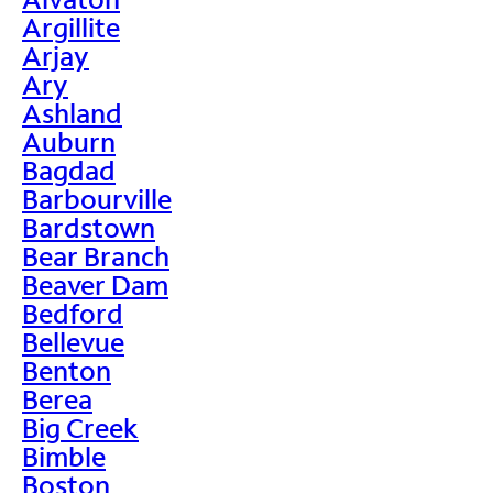
Argillite
Arjay
Ary
Ashland
Auburn
Bagdad
Barbourville
Bardstown
Bear Branch
Beaver Dam
Bedford
Bellevue
Benton
Berea
Big Creek
Bimble
Boston