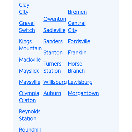
Clay
City
Bremen
Owenton
Gravel
Central
Switch
Sadieville
City
Kings
Sanders
Fordsville
Mountain
Stanton
Franklin
Mackville
Turners
Horse
Mayslick
Station
Branch
Maysville
Willisburg
Lewisburg
Olympia
Auburn
Morgantown
Olaton
Reynolds
Station
Roundhill