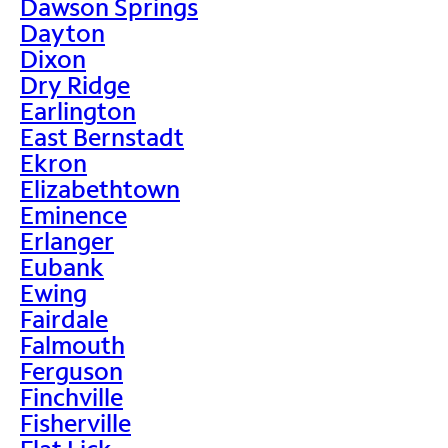
Dawson Springs
Dayton
Dixon
Dry Ridge
Earlington
East Bernstadt
Ekron
Elizabethtown
Eminence
Erlanger
Eubank
Ewing
Fairdale
Falmouth
Ferguson
Finchville
Fisherville