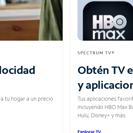
SPECTRUM TV®
elocidad
Obtén TV e
y aplicacio
ra tu hogar a un precio
Tus aplicaciones favori
incluyendo HBO Max Ba
Hulu, Disney+ y más.
Explorar TV