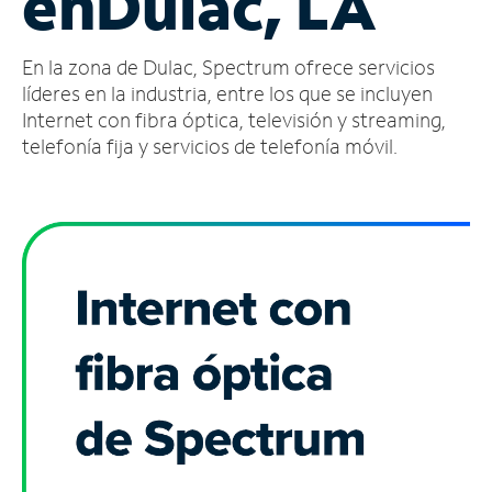
en
Dulac, LA
Administrar
En la zona de Dulac, Spectrum ofrece servicios
cuenta
Encuentra
líderes en la industria, entre los que se incluyen
una
Internet con fibra óptica, televisión y streaming,
tienda
telefonía fija y servicios de telefonía móvil.