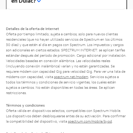
en Dulac?
Detalles de la oferta de Internet
Oferta por tiempo limitado; sujeta a cambios; solo para nuevos clientes
residenciales (que no hayan utilizado servicios de Spectrum en los últimos
30 días) y que estén al día en pagos con Spectrum. Los impuestos y cargos
son adicionales en ciertos estados. SPECTRUM INTERNET: se aplican tarifas
estándar después del período de promoción. Cargo adicional por instalación.
Velocidades basadas en conexión alámbrica. Las velocidades reales
(incluyendo conexión inalámbrica) varían y no están garantizadas. Se
requiere módem con capacidad Gig para velocidad Gig. Para ver una lista de
módems con capacidad, visita
spectrum.net/modem
. Servicios sujetos a
todos los términos y condiciones de servicio vigentes, los cuales están
sujetos a cambios. No están disponibles en todas las áreas. Se aplican
restricciones.
Términos y condiciones
Oferta válida en dispositivos selectos, compatibles con Spectrum Mobile.
Los dispositivos deben desbloquearse antes de su activación. Para confirmar
la compatibilidad del dispositivo, visita
spectrum.com/mobile/byod
.